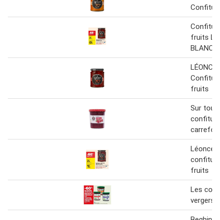
Confitur
Confitur
fruits L
BLANC
LÉONCE
Confitur
fruits
Sur tout
confitur
carrefour
Léonce b
confitur
fruits
Les conf
vergers d
Beghin s