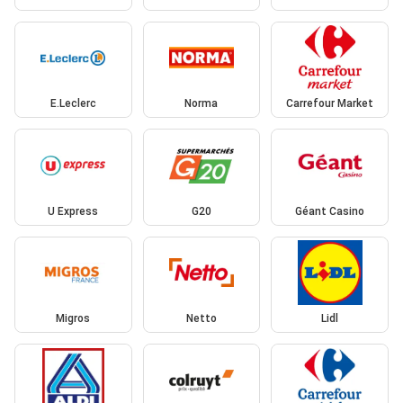
E.Leclerc
Norma
Carrefour Market
U Express
G20
Géant Casino
Migros
Netto
Lidl