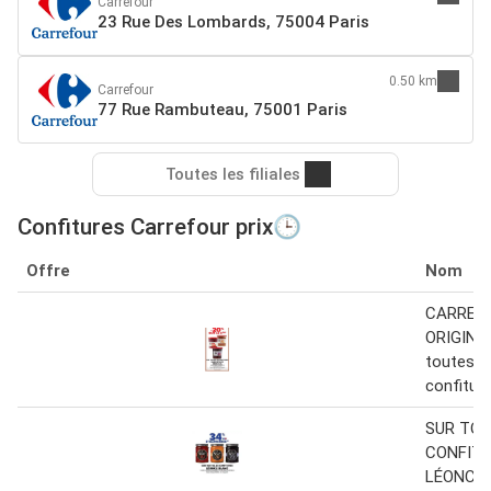
Carrefour
23 Rue Des Lombards, 75004 Paris
0.50 km
Carrefour
77 Rue Rambuteau, 75001 Paris
Toutes les filiales
Confitures Carrefour prix🕒
Offre
Nom
CARREF
ORIGINA
toutes l
confitur
SUR TOU
CONFIT
LÉONCE