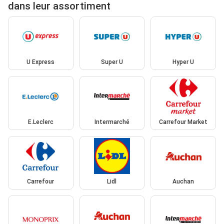
dans leur assortiment
U Express
Super U
Hyper U
E.Leclerc
Intermarché
Carrefour Market
Carrefour
Lidl
Auchan