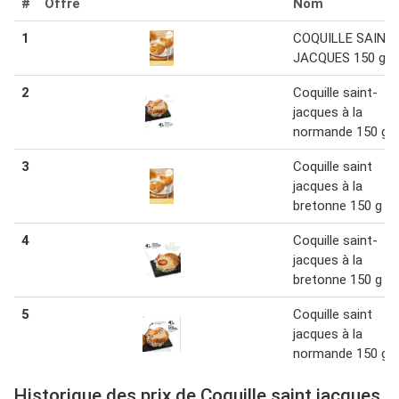
#
Offre
Nom
1
COQUILLE SAINT
JACQUES 150 g
2
Coquille saint-
jacques à la
normande 150 g
3
Coquille saint
jacques à la
bretonne 150 g
4
Coquille saint-
jacques à la
bretonne 150 g
5
Coquille saint
jacques à la
normande 150 g
Historique des prix de Coquille saint jacques