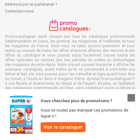
Intéressé par un partenariat ?
Contactez-nous
Promocatalogues réunit chaque jour tous les catalogues promotionnels
hebdomadaires en cours, les promos, les magazines et lookbooks de tous
les magasins de France. Ainsi vous ne ratez aucune promotion et vous
restez au courant de toutes les offres et bonnes affaires, des remises et des
offres du catalogue et vous pouvez aussi facilement trouver toutes les
offres spéciales ou remises lors des périodes de soldes ou déstockages
des magasins de votre région. Notre site est souvent le premier à afficher les
nouveaux catalogues, avant même qu'ils ne parviennent à votre boîte aux
lettres et bien sûr, vous pouvez aussi les consulter en ligne quand vous êtes
au travail, à l'école ou dans le magasin même. Ajoutez Promocatalogues.fr
à vos favoris et économisez du temps et de l'argent. De plus, en feuilletant
des catalogues promotionnels en ligne, vous contribuez aussi à réduire le
gaspillage de papier, ce qui est très avantageux pour l’environnement.
Vous cherchez plus de promotions ?
Vous ne voulez pas manquer ces promotions de
Super U !
Tous droits réservés & copie : Promocatalogues.fr 2026 |
Clause de non-
Voir le catalogue!
responsabilité
|
Conditions générales
|
Politique de confidentialité
|
Politique
relative aux cookies