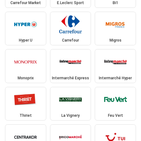
Carrefour Market
E.Leclerc Sport
Bi1
Hyper U
Carrefour
Migros
Monoprix
Intermarché Express
Intermarché Hyper
Thiriet
La Vignery
Feu Vert