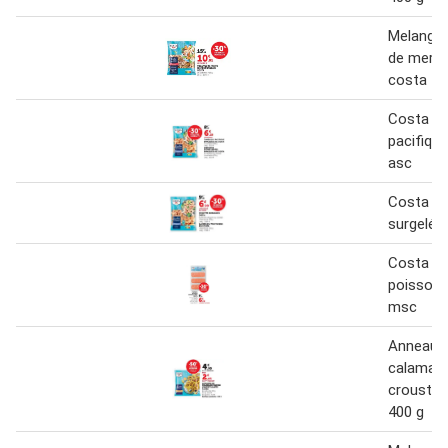
Melange 
de mer s
costa 70
Costa g
pacifiqu
asc
Costa cr
surgelée
Costa fil
poisson 
msc
Anneaux
calamars
croustill
400 g