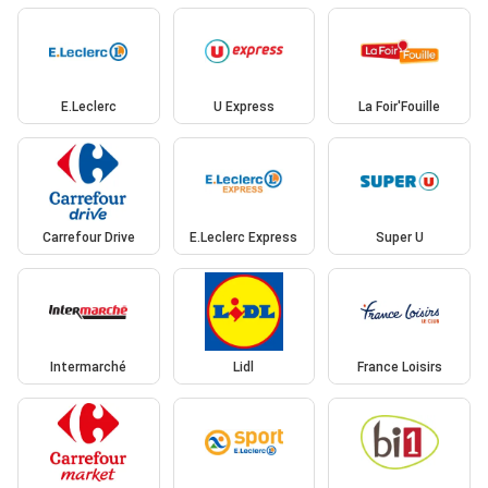
E.Leclerc
U Express
La Foir'Fouille
Carrefour Drive
E.Leclerc Express
Super U
Intermarché
Lidl
France Loisirs