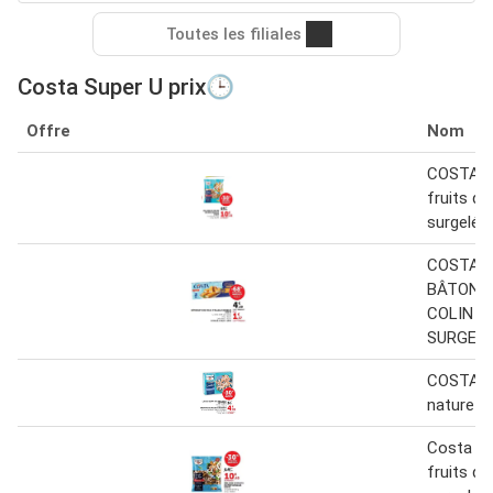
Toutes les filiales
Costa Super U prix🕒
Offre
Nom
COSTA M
fruits d
surgelés
COSTA
BÂTONN
COLIN D
SURGELÉ
COSTA C
nature 2
Costa - 
fruits d