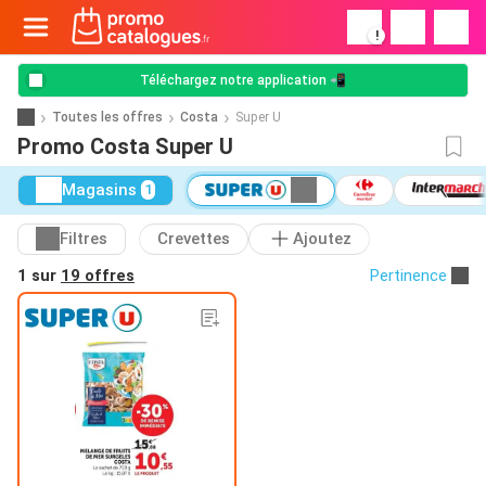
!
Téléchargez notre application 📲
Toutes les offres
Costa
Super U
Promo Costa Super U
Magasins
1
Filtres
Crevettes
Ajoutez
1 sur
19 offres
Pertinence