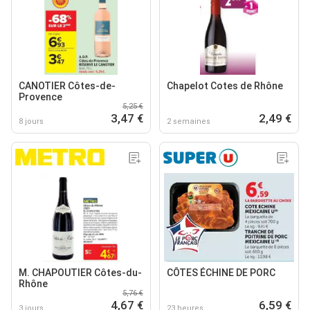
CANOTIER Côtes-de-
Chapelot Cotes de Rhône
Provence
5,25 €
3,47 €
2,49 €
8 jours
2 semaines
M. CHAPOUTIER Côtes-du-
CÔTES ÉCHINE DE PORC
Rhône
5,76 €
4,67 €
6,59 €
3 jours
23 heures