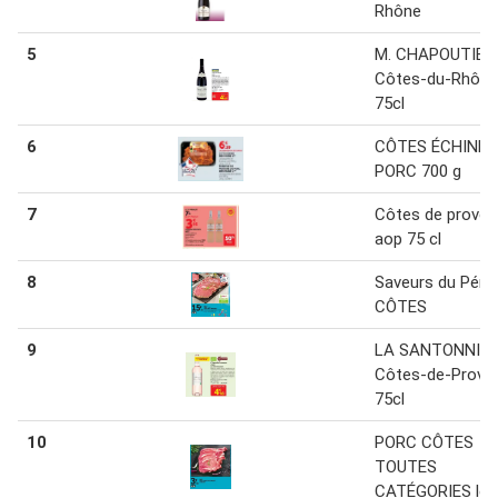
Rhône
5
M. CHAPOUTIER
Côtes-du-Rhône
75cl
6
CÔTES ÉCHINE 
PORC 700 g
7
Côtes de prove
aop 75 cl
8
Saveurs du Péri
CÔTES
9
LA SANTONNIÈ
Côtes-de-Prove
75cl
10
PORC CÔTES
TOUTES
CATÉGORIES le 