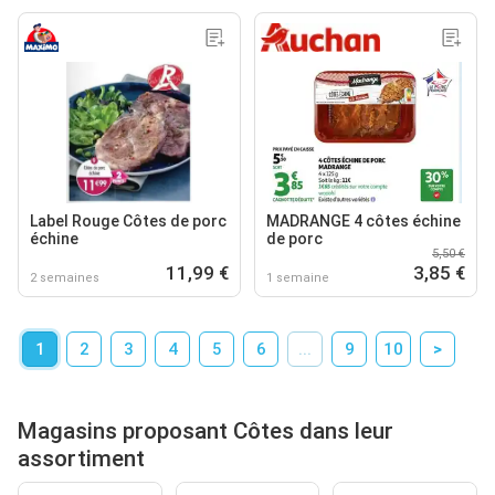
Label Rouge Côtes de porc
MADRANGE 4 côtes échine
échine
de porc
5,50 €
11,99 €
3,85 €
2 semaines
1 semaine
1
2
3
4
5
6
...
9
10
>
Magasins proposant Côtes dans leur
assortiment