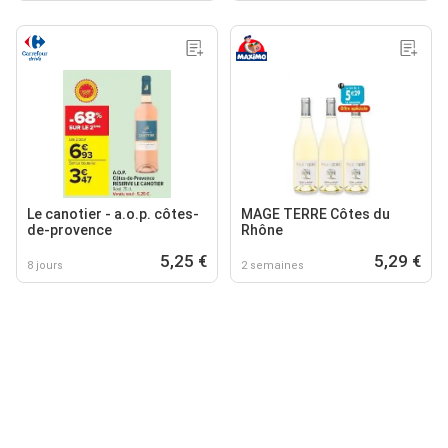
Le canotier - a.o.p. côtes-
MAGE TERRE Côtes du
de-provence
Rhône
5,25 €
5,29 €
8 jours
2 semaines