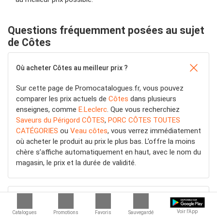
Questions fréquemment posées au sujet
de Côtes
Où acheter Côtes au meilleur prix ?
Sur cette page de Promocatalogues.fr, vous pouvez
comparer les prix actuels de
Côtes
dans plusieurs
enseignes, comme
E.Leclerc
. Que vous recherchiez
Saveurs du Périgord CÔTES
,
PORC CÔTES TOUTES
CATÉGORIES
ou
Veau côtes
, vous verrez immédiatement
où acheter le produit au prix le plus bas. L’offre la moins
chère s’affiche automatiquement en haut, avec le nom du
magasin, le prix et la durée de validité.
Quelles sont les promotions Côtes cette semaine ?
Voir l'App
Catalogues
Promotions
Favoris
Sauvegardé