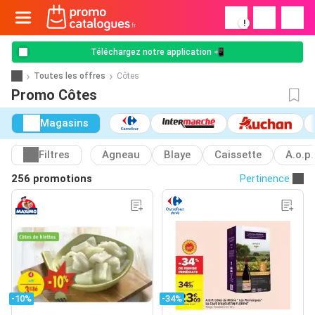
!
Téléchargez notre application 📲
Toutes les offres
Côtes
Promo Côtes
Magasins
Filtres
Agneau
Blaye
Caissette
A.o.p.
256 promotions
Pertinence
-10%
-34%