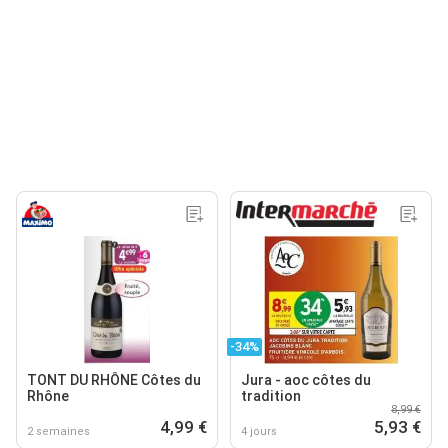
-34%
TONT DU RHÔNE Côtes du
Jura - aoc côtes du
Rhône
tradition
8,99 €
4,99 €
5,93 €
2 semaines
4 jours