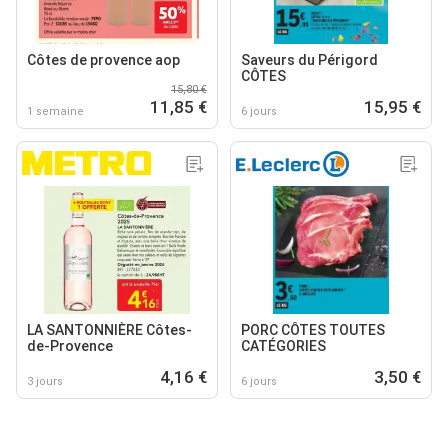
Côtes de provence aop
Saveurs du Périgord
CÔTES
15,80 €
11,85 €
15,95 €
1 semaine
6 jours
LA SANTONNIÈRE Côtes-
PORC CÔTES TOUTES
de-Provence
CATÉGORIES
4,16 €
3,50 €
3 jours
6 jours