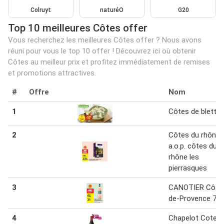
Colruyt
naturéO
G20
Top 10 meilleures Côtes offer
Vous recherchez les meilleures Côtes offer ? Nous avons
réuni pour vous le top 10 offer ! Découvrez ici où obtenir
Côtes au meilleur prix et profitez immédiatement de remises
et promotions attractives.
#
Offre
Nom
1
Côtes de blette
2
Côtes du rhône 
a.o.p. côtes du
rhône les
pierrasques
3
CANOTIER Côte
de-Provence 75 
4
Chapelot Cotes 