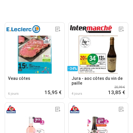
-34%
Veau côtes
Jura - aoc côtes du vin de
paille
20,99 €
15,95 €
13,85 €
6 jours
4 jours