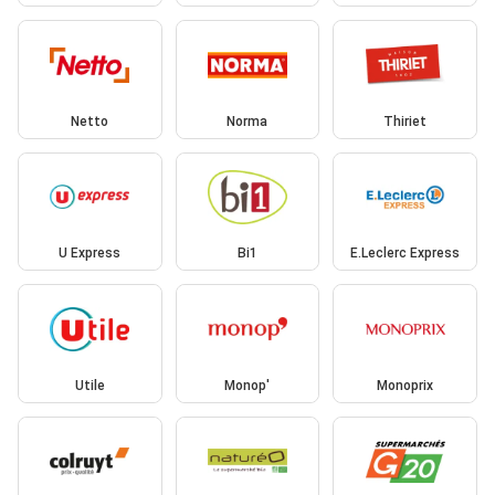
Netto
Norma
Thiriet
U Express
Bi1
E.Leclerc Express
Utile
Monop'
Monoprix