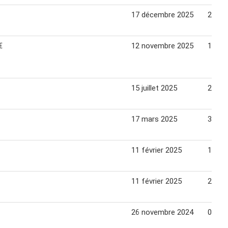
17 décembre 2025
24 dé
€
12 novembre 2025
16 no
15 juillet 2025
27 jui
17 mars 2025
30 ma
11 février 2025
16 fév
11 février 2025
23 fév
26 novembre 2024
08 dé