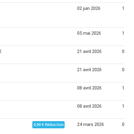
02 juin 2026
14 jui
05 mai 2026
10 ma
€
21 avril 2026
03 ma
21 avril 2026
03 ma
08 avril 2026
19 avr
08 avril 2026
19 avr
24 mars 2026
06 avr
0,90 € Réduction