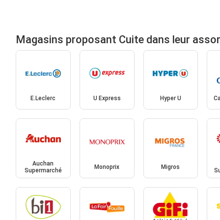
Magasins proposant Cuite dans leur asso
E.Leclerc
U Express
Hyper U
Ca
Auchan
Monoprix
Migros
Supermarché
S