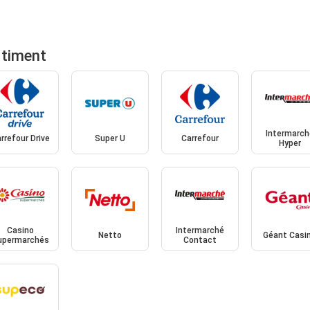
rtiment
Intermarch
rrefour Drive
Super U
Carrefour
Hyper
Casino
Intermarché
Netto
Géant Casi
upermarchés
Contact