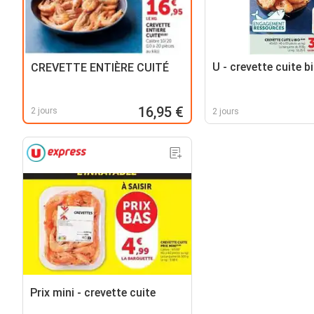
U - crevette cuite b
CREVETTE ENTIÈRE CUITÉ
16,95 €
2 jours
2 jours
Prix mini - crevette cuite