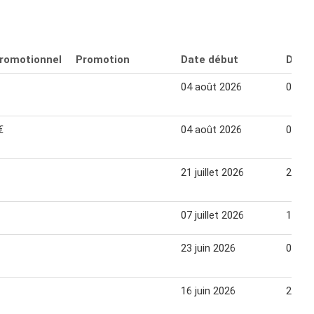
promotionnel
Promotion
Date début
Date 
04 août 2026
09 ao
€
04 août 2026
09 ao
21 juillet 2026
26 jui
07 juillet 2026
12 jui
23 juin 2026
05 jui
16 juin 2026
28 jui