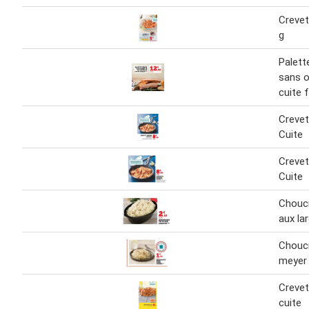
Crevet
g
Palett
sans o
cuite
Crevet
Cuite
Crevet
Cuite
Choucr
aux la
Choucr
meyer 
Crevet
cuite