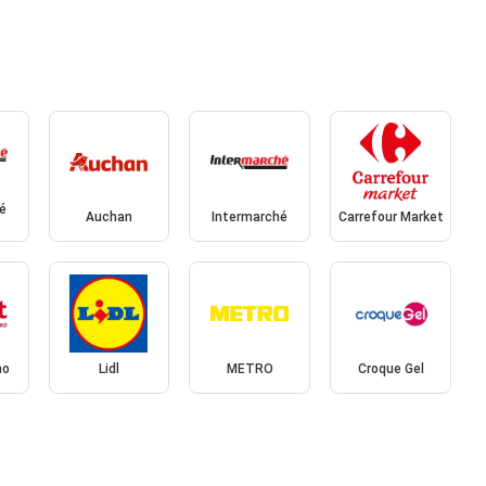
é
Auchan
Intermarché
Carrefour Market
no
Lidl
METRO
Croque Gel