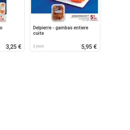
io
Delpierre - gambas entiere
cuite
3,25 €
5,95 €
2 jours