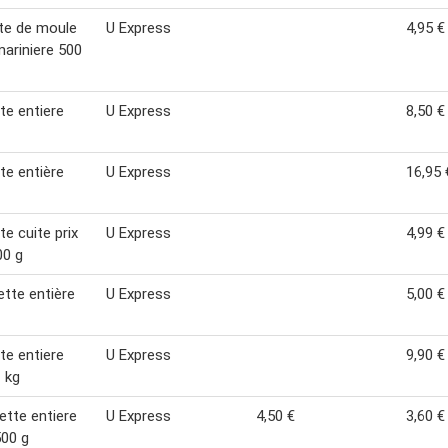
te de moule
U Express
4,95 €
mariniere 500
te entiere
U Express
8,50 €
te entière
U Express
16,95 
te cuite prix
U Express
4,99 €
00 g
ette entière
U Express
5,00 €
te entiere
U Express
9,90 €
1 kg
ette entiere
U Express
4,50 €
3,60 €
500 g