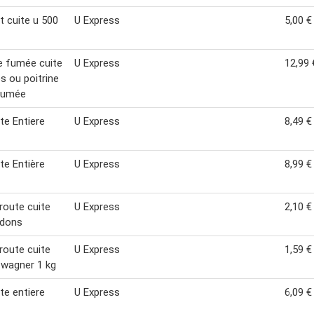
t cuite u 500
U Express
5,00 €
e fumée cuite
U Express
12,99 
s ou poitrine
 fumée
te Entiere
U Express
8,49 €
te Entière
U Express
8,99 €
oute cuite
U Express
2,10 €
rdons
oute cuite
U Express
1,59 €
wagner 1 kg
te entiere
U Express
6,09 €