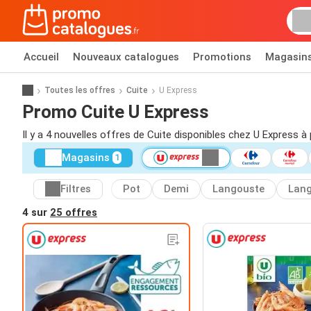
Accueil
Nouveaux catalogues
Promotions
Magasin
Toutes les offres
Cuite
U Express
Promo Cuite U Express
Il y a 4 nouvelles offres de Cuite disponibles chez U Express à 
Magasins
1
Filtres
Pot
Demi
Langouste
Lang
4 sur
25 offres