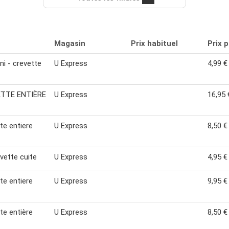
Magasin
Prix habituel
Prix 
ni - crevette
U Express
4,99 €
TTE ENTIÈRE
U Express
16,95 
te entiere
U Express
8,50 €
evette cuite
U Express
4,95 €
te entiere
U Express
9,95 €
te entière
U Express
8,50 €