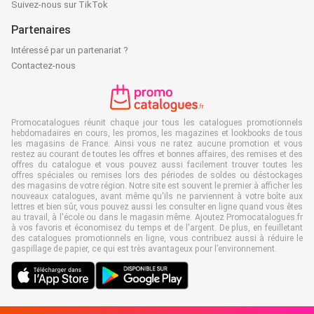
Suivez-nous sur TikTok
Partenaires
Intéressé par un partenariat ?
Contactez-nous
Promocatalogues réunit chaque jour tous les catalogues promotionnels
hebdomadaires en cours, les promos, les magazines et lookbooks de tous
les magasins de France. Ainsi vous ne ratez aucune promotion et vous
restez au courant de toutes les offres et bonnes affaires, des remises et des
offres du catalogue et vous pouvez aussi facilement trouver toutes les
offres spéciales ou remises lors des périodes de soldes ou déstockages
des magasins de votre région. Notre site est souvent le premier à afficher les
nouveaux catalogues, avant même qu'ils ne parviennent à votre boîte aux
lettres et bien sûr, vous pouvez aussi les consulter en ligne quand vous êtes
au travail, à l'école ou dans le magasin même. Ajoutez Promocatalogues.fr
à vos favoris et économisez du temps et de l'argent. De plus, en feuilletant
des catalogues promotionnels en ligne, vous contribuez aussi à réduire le
gaspillage de papier, ce qui est très avantageux pour l’environnement.