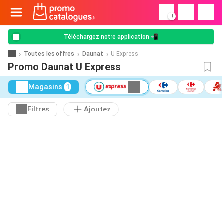
!
Téléchargez notre application 📲
Toutes les offres
Daunat
U Express
Promo Daunat U Express
Magasins
1
Filtres
Ajoutez