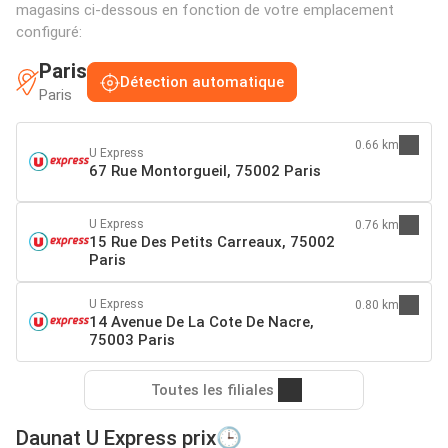
magasins ci-dessous en fonction de votre emplacement
configuré:
Paris
Détection automatique
Paris
0.66 km
U Express
67 Rue Montorgueil, 75002 Paris
U Express
0.76 km
15 Rue Des Petits Carreaux, 75002
Paris
U Express
0.80 km
14 Avenue De La Cote De Nacre,
75003 Paris
Toutes les filiales
Daunat U Express prix🕒