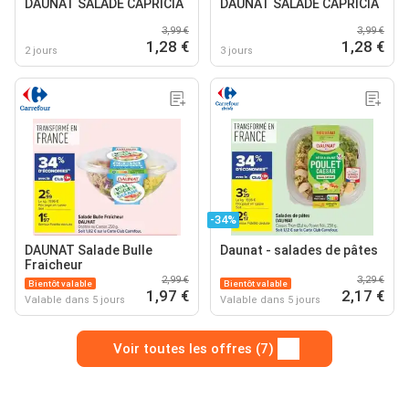
DAUNAT SALADE CAPRICIA
DAUNAT SALADE CAPRICIA
3,99 €
3,99 €
1,28 €
1,28 €
2 jours
3 jours
-34%
DAUNAT Salade Bulle
Daunat - salades de pâtes
Fraicheur
2,99 €
3,29 €
Bientôt valable
Bientôt valable
1,97 €
2,17 €
Valable dans 5 jours
Valable dans 5 jours
Voir toutes les offres (7)