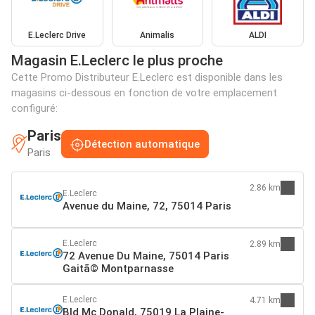
E.Leclerc Drive
Animalis
ALDI
Magasin E.Leclerc le plus proche
Cette Promo Distributeur E.Leclerc est disponible dans les
magasins ci-dessous en fonction de votre emplacement
configuré:
Paris
Détection automatique
Paris
2.86 km
E.Leclerc
Avenue du Maine, 72, 75014 Paris
E.Leclerc
2.89 km
72 Avenue Du Maine, 75014 Paris
Gaitã© Montparnasse
E.Leclerc
4.71 km
Bld Mc Donald, 75019 La Plaine-