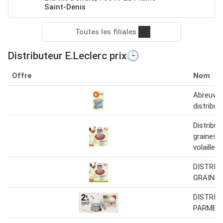
Saint-Denis
Toutes les filiales
Distributeur E.Leclerc prix🕒
Offre
Nom
Abreuvoi
distribut
Distribut
graines 
volailles
DISTRIB
GRAINES
DISTRIB
PARMES