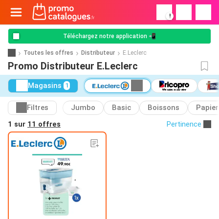
!
Téléchargez notre application 📲
Toutes les offres
Distributeur
E.Leclerc
Promo Distributeur E.Leclerc
Magasins
1
Filtres
Jumbo
Basic
Boissons
Papier
1 sur
11 offres
Pertinence