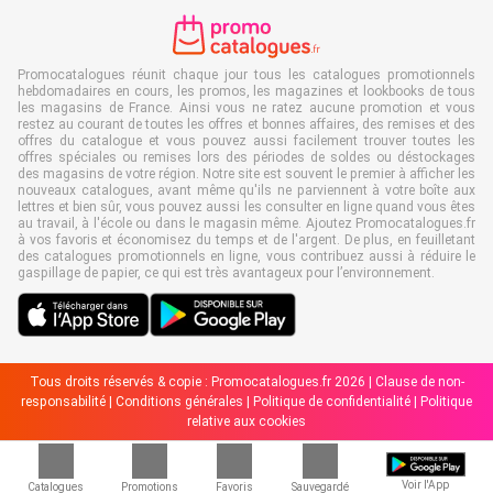
Promocatalogues réunit chaque jour tous les catalogues promotionnels
hebdomadaires en cours, les promos, les magazines et lookbooks de tous
les magasins de France. Ainsi vous ne ratez aucune promotion et vous
restez au courant de toutes les offres et bonnes affaires, des remises et des
offres du catalogue et vous pouvez aussi facilement trouver toutes les
offres spéciales ou remises lors des périodes de soldes ou déstockages
des magasins de votre région. Notre site est souvent le premier à afficher les
nouveaux catalogues, avant même qu'ils ne parviennent à votre boîte aux
lettres et bien sûr, vous pouvez aussi les consulter en ligne quand vous êtes
au travail, à l'école ou dans le magasin même. Ajoutez Promocatalogues.fr
à vos favoris et économisez du temps et de l'argent. De plus, en feuilletant
des catalogues promotionnels en ligne, vous contribuez aussi à réduire le
gaspillage de papier, ce qui est très avantageux pour l’environnement.
Tous droits réservés & copie : Promocatalogues.fr 2026 |
Clause de non-
responsabilité
|
Conditions générales
|
Politique de confidentialité
|
Politique
relative aux cookies
Voir l'App
Catalogues
Promotions
Favoris
Sauvegardé