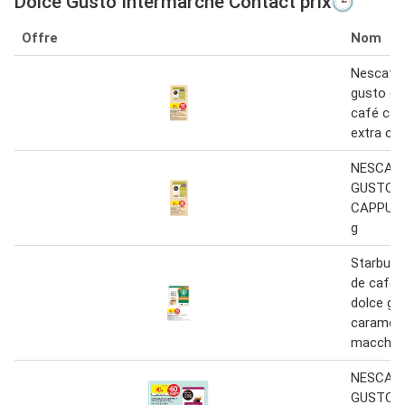
Dolce Gusto Intermarché Contact prix🕒
Offre
Nom
Nescafé 
gusto ca
café cap
extra cr
NESCAF
GUSTO
CAPPUCC
g
Starbuck
de cafe 
dolce gu
caramel
macchiat
NESCAF
GUSTO C