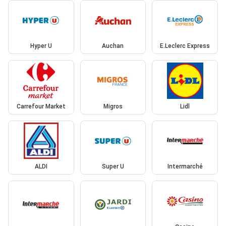
Hyper U
Auchan
E.Leclerc Express
Carrefour Market
Migros
Lidl
ALDI
Super U
Intermarché