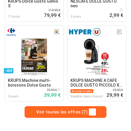
KRUPS Dolce Gusto Genio
NESCAFE DOLCE GUSTO
S
neo
119,99 €
79,99 €
2,99 €
17 jours
2 jours
-40€
KRUPS Machine multi-
KRUPS MACHINE A CAFE
boissons Dolce Gusto
DOLCE GUSTO PICCOLO XS
KRUPS
79,99 €
49,99 €
Bientôt valable
39,99 €
29,99 €
3 jours
Valable dans 4 jours
Voir toutes les offres (7)