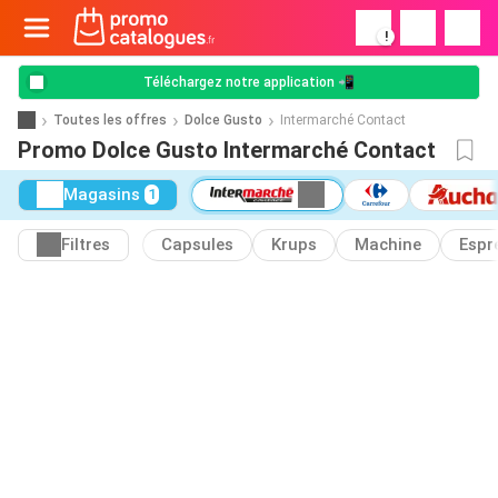
!
Téléchargez notre application 📲
Toutes les offres
Dolce Gusto
Intermarché Contact
Promo Dolce Gusto Intermarché Contact
Magasins
1
Filtres
Capsules
Krups
Machine
Espr