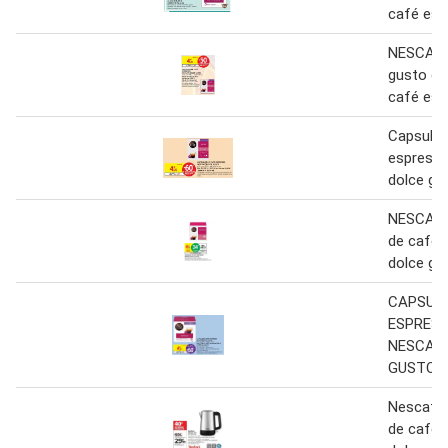
café esp
NESCAFÉ
gusto ca
café esp
Capsules
espress
dolce gu
NESCAFÉ
de café 
dolce gu
CAPSULE
ESPRES
NESCAF
GUSTO
Nescafé 
de café 