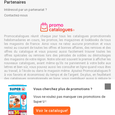
Partenaires
Intéressé par un partenariat ?
Contactez-nous
Promocatalogues réunit chaque jour tous les catalogues promotionnels
hebdomadaires en cours, les promos, les magazines et lookbooks de tous
les magasins de France. Ainsi vous ne ratez aucune promotion et vous
restez au courant de toutes les offres et bonnes affaires, des remises et des
offres du catalogue et vous pouvez aussi facilement trouver toutes les
offres spéciales ou remises lors des périodes de soldes ou déstockages
des magasins de votre région. Notre site est souvent le premier à afficher les
nouveaux catalogues, avant même qu'ils ne parviennent à votre boîte aux
lettres et bien sûr, vous pouvez aussi les consulter en ligne quand vous êtes
au travail, à l'école ou dans le magasin même. Ajoutez Promocatalogues.fr
à vos favoris et économisez du temps et de l'argent. De plus, en feuilletant
des catalogues promotionnels en ligne, vous contribuez aussi à réduire le
gaspillage de papier, ce qui est très avantageux pour l’environnement.
Vous cherchez plus de promotions ?
Vous ne voulez pas manquer ces promotions de
Super U !
Tous droits réservés & copie : Promocatalogues.fr 2026 |
Clause de non-
Voir le catalogue!
responsabilité
|
Conditions générales
|
Politique de confidentialité
|
Politique