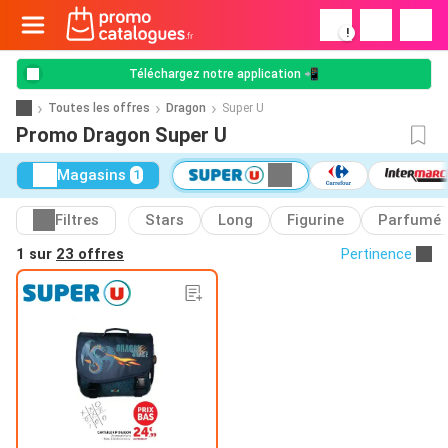
!
Téléchargez notre application 📲
Toutes les offres
Dragon
Super U
Promo Dragon Super U
Magasins
1
Filtres
Stars
Long
Figurine
Parfumé
1 sur
23 offres
Pertinence