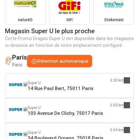
naturéO
GiFi
Stokomani
Magasin Super U le plus proche
Cette Promo Dragon Super U est disponible dans les magasins
ci-dessous en fonction de votre emplacement configuré:
Paris
Détection automatique
Paris
3.20 km
Super U
14 Rue Paul Bert, 75011 Paris
3.53 km
Super U
103 Avenue De Clichy, 75017 Paris
3.69 km
Super U
34 Boulevard Ornano, 75018 Paris