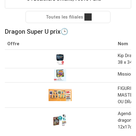
Toutes les filiales
Dragon Super U prix🕒
Offre
Nom
Kip Drag
38 x 34 
Mission 
FIGURINE
MASTER
OU DRAG
Agenda s
dragon ba
12x17cm