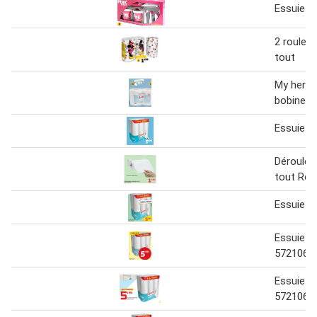
Essuie t
2 roulea
tout
My heroe
bobines 
Essuie t
Dérouleu
tout Réf
Essuie t
Essuie t
572106
Essuie t
572106