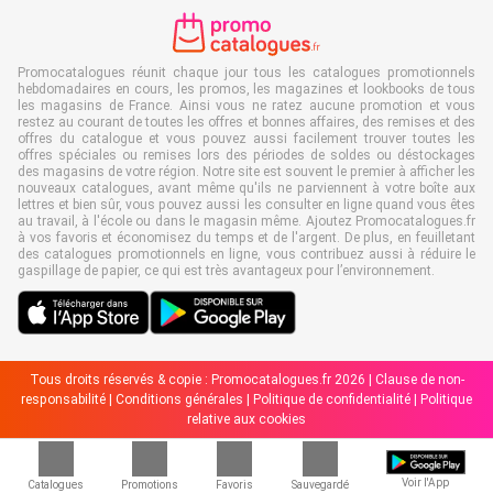
Promocatalogues réunit chaque jour tous les catalogues promotionnels
hebdomadaires en cours, les promos, les magazines et lookbooks de tous
les magasins de France. Ainsi vous ne ratez aucune promotion et vous
restez au courant de toutes les offres et bonnes affaires, des remises et des
offres du catalogue et vous pouvez aussi facilement trouver toutes les
offres spéciales ou remises lors des périodes de soldes ou déstockages
des magasins de votre région. Notre site est souvent le premier à afficher les
nouveaux catalogues, avant même qu'ils ne parviennent à votre boîte aux
lettres et bien sûr, vous pouvez aussi les consulter en ligne quand vous êtes
au travail, à l'école ou dans le magasin même. Ajoutez Promocatalogues.fr
à vos favoris et économisez du temps et de l'argent. De plus, en feuilletant
des catalogues promotionnels en ligne, vous contribuez aussi à réduire le
gaspillage de papier, ce qui est très avantageux pour l’environnement.
Tous droits réservés & copie : Promocatalogues.fr 2026 |
Clause de non-
responsabilité
|
Conditions générales
|
Politique de confidentialité
|
Politique
relative aux cookies
Voir l'App
Catalogues
Promotions
Favoris
Sauvegardé