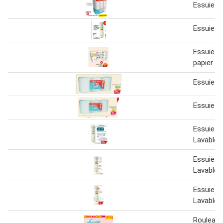
Essuie t
Essuie to
Essuie-t
papier
Essuie-t
Essuie-T
Essuie-T
Lavable
Essuie-T
Lavable 1
Essuie-T
Lavable
Rouleau 