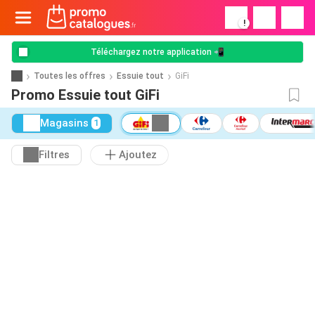
!
Téléchargez notre application 📲
Toutes les offres
Essuie tout
GiFi
Promo Essuie tout GiFi
Magasins
1
Filtres
Ajoutez