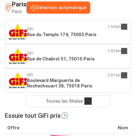
Paris
Détection automatique
Paris
1.54 km
GiFi
Rue du Temple 174, 75003 Paris
1.93 km
GiFi
Rue de Chabrol 51, 75010 Paris
GiFi
2.57 km
Boulevard Marguerite de
Rochechouart 38, 75018 Paris
Toutes les filiales
Essuie tout GiFi prix🕒
Offre
Nom