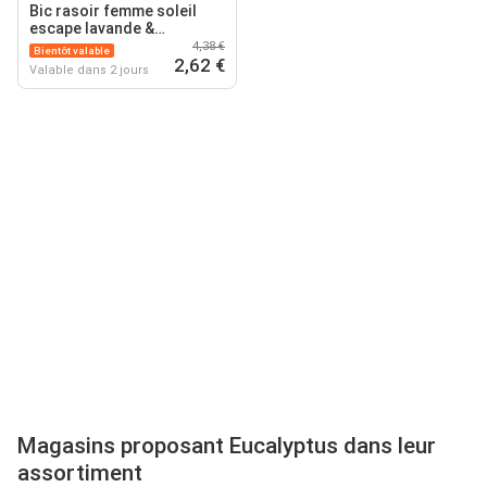
Bic rasoir femme soleil
escape lavande &
eucalyptus 3 lames x3
4,38 €
Bientôt valable
2,62 €
Valable dans 2 jours
Magasins proposant Eucalyptus dans leur
assortiment