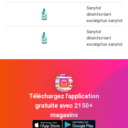
Sanytol
désinfectant
eucalyptus sanytol
Sanytol
désinfectant
eucalyptus sanytol
Téléchargez l'application
gratuite avec 2150+
magasins