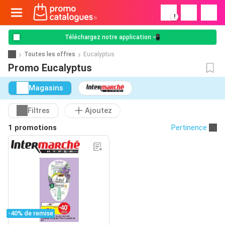
!
Téléchargez notre application 📲
Toutes les offres
Eucalyptus
Promo Eucalyptus
Magasins
Filtres
Ajoutez
1 promotions
Pertinence
-40% de remise