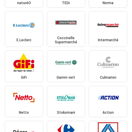
naturéO
TEDi
Norma
Coccinelle
E.Leclerc
Intermarché
Supermarché
GiFi
Gamm vert
Culinarion
Netto
Stokomani
Action