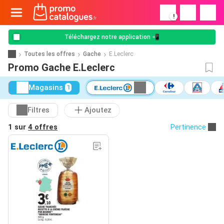
!
Téléchargez notre application 📲
Toutes les offres
Gache
E.Leclerc
Promo Gache E.Leclerc
Magasins
1
Filtres
Ajoutez
1 sur
4 offres
Pertinence