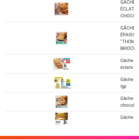
GÂCHE 
ÉCLATS 
CHOCOL
GÂCHE 
ÉPAISSE
"THOMA
BRIOCHE
Gâche tr
éclats 3
Gâche V
Igp
Gâche éc
chocolat
Gâche tr