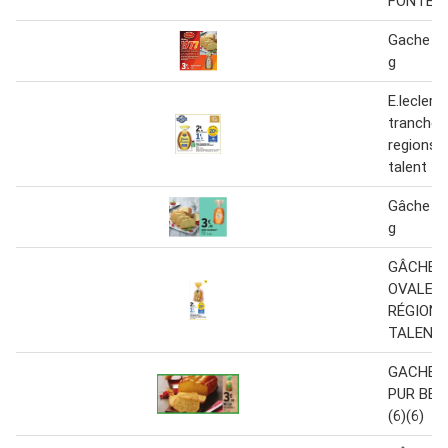
FONTEN
Gache tr
g
E.leclerc
tranchée
regions 
talent
Gâche tr
g
GÂCHE 
OVALE 
RÉGIONS
TALENT
GACHE 
PUR BEU
(6)(6)