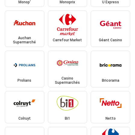
Monop'
Monoprix
U Express
Auchan
Carrefour Market
Géant Casino
Supermarché
Casino
Prolians
Bricorama
Supermarchés
Colruyt
Bi1
Netto