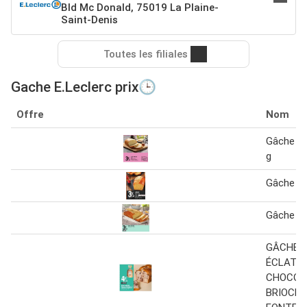
Bld Mc Donald, 75019 La Plaine-
Saint-Denis
Toutes les filiales
Gache E.Leclerc prix🕒
Offre
Nom
Gâche tr
g
Gâche
Gâche tr
GÂCHE 
ÉCLATS 
CHOCOL
BRIOCH