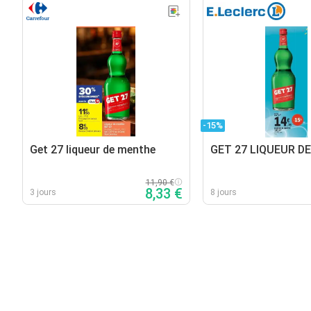
-15%
Get 27 liqueur de menthe
GET 27 LIQUEUR D
11,90 €
8,33 €
3 jours
8 jours