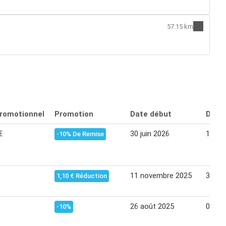
57.15 km
promotionnel
Promotion
Date début
Date 
€
30 juin 2026
12 jui
-10% De Remise
11 novembre 2025
30 no
1,10 € Réduction
26 août 2025
07 se
-10%