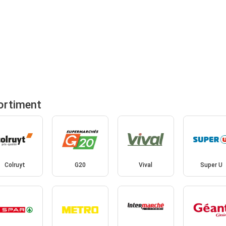
ortiment
Colruyt
G20
Vival
Super U