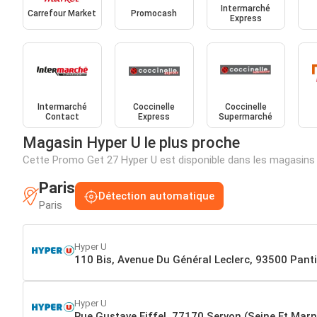
Intermarché
Carrefour Market
Promocash
Express
Intermarché
Coccinelle
Coccinelle
Contact
Express
Supermarché
Magasin Hyper U le plus proche
Cette Promo Get 27 Hyper U est disponible dans les magasins
Paris
Détection automatique
Paris
Hyper U
110 Bis, Avenue Du Général Leclerc, 93500 Pant
Hyper U
Rue Gustave Eiffel, 77170 Servon (Seine Et Marn