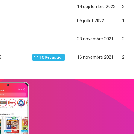
14 septembre 2022
24 se
05 juillet 2022
16 jui
28 novembre 2021
24 dé
€
16 novembre 2021
24 dé
1,14 € Réduction