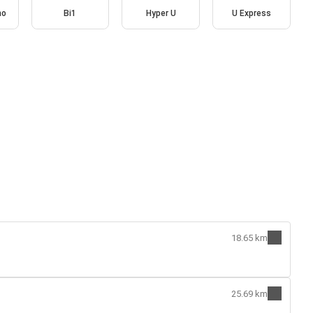
no
Bi1
Hyper U
U Express
18.65 km
25.69 km