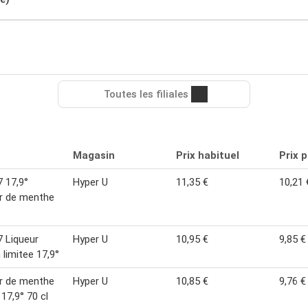
Toutes les filiales
Magasin
Prix habituel
Prix 
 17,9°
Hyper U
11,35 €
10,21 
r de menthe
 Liqueur
Hyper U
10,95 €
9,85 €
 limitee 17,9°
r de menthe
Hyper U
10,85 €
9,76 €
 17,9° 70 cl