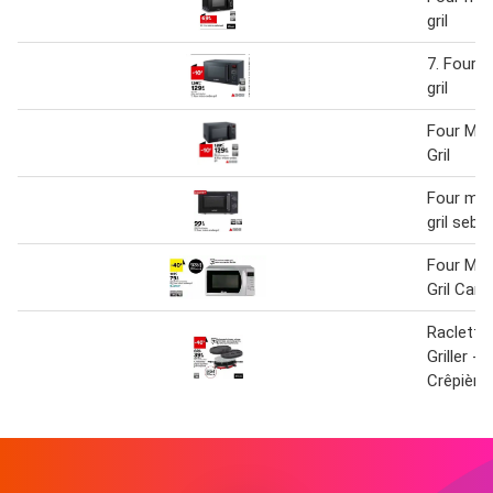
gril
7. Four 
gril
Four Mic
Gril
Four mic
gril seb
Four Mic
Gril Cand
Raclette 
Griller - G
Crêpière