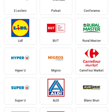
E.Leclerc
Pulsat
Conforama
Lidl
BUT
Rural Master
Hyper U
Migros
Carrefour Market
Super U
ALDI
Blanc Brun