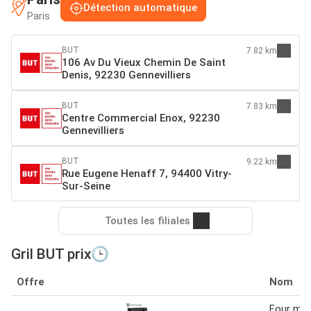
Détection automatique
Paris
BUT
7.82 km
106 Av Du Vieux Chemin De Saint
Denis, 92230 Gennevilliers
BUT
7.83 km
Centre Commercial Enox, 92230
Gennevilliers
BUT
9.22 km
Rue Eugene Henaff 7, 94400 Vitry-
Sur-Seine
Toutes les filiales
Gril BUT prix🕒
Offre
Nom
Four mic