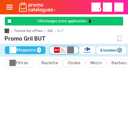
!
Téléchargez notre application 📲
Toutes les offres
Gril
BUT
Promo Gril BUT
Magasins
1
Filtres
Raclette
Ondes
Micro
Barbec