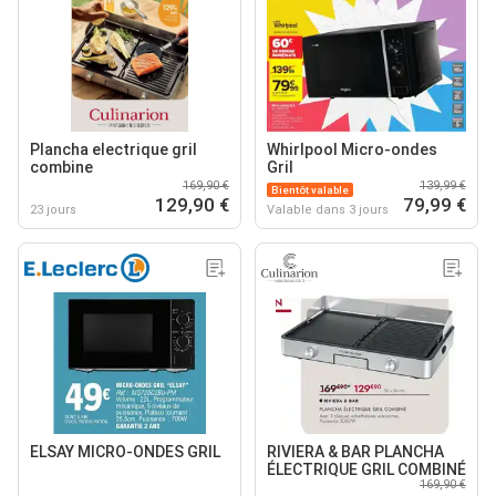
Plancha electrique gril
Whirlpool Micro-ondes
combine
Gril
169,90 €
139,99 €
Bientôt valable
129,90 €
79,99 €
23 jours
Valable dans 3 jours
ELSAY MICRO-ONDES GRIL
RIVIERA & BAR PLANCHA
ÉLECTRIQUE GRIL COMBINÉ
169,90 €