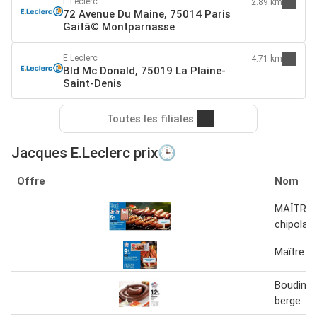
E.Leclerc
2.89 km
72 Avenue Du Maine, 75014 Paris
Gaitã© Montparnasse
E.Leclerc
4.71 km
Bld Mc Donald, 75019 La Plaine-
Saint-Denis
Toutes les filiales
Jacques E.Leclerc prix🕒
Offre
Nom
MAÎTRE
chipolat
Maître J
Boudin n
berge