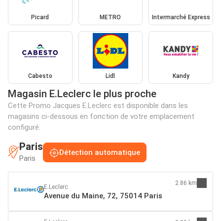
Picard
METRO
Intermarché Express
Cabesto
Lidl
Kandy
Magasin E.Leclerc le plus proche
Cette Promo Jacques E.Leclerc est disponible dans les
magasins ci-dessous en fonction de votre emplacement
configuré:
Paris
Détection automatique
Paris
2.86 km
E.Leclerc
Avenue du Maine, 72, 75014 Paris