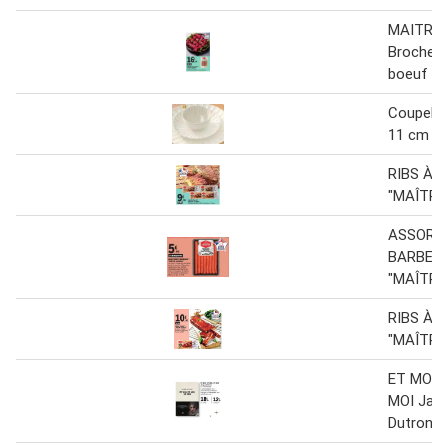
MAITRE
Brochett
boeuf 1 
Coupelle
11 cm
RIBS À G
"MAÎTRE
ASSORT
BARBECU
"MAÎTRE
RIBS À G
"MAÎTRE
ET MOI, 
MOI Jac
Dutronc