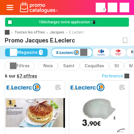
!
Téléchargez notre application 📲
Toutes les offres
Jacques
E.Leclerc
Promo Jacques E.Leclerc
Magasins
1
Filtres
Noix
Saint
Coquilles
St
Ma
6 sur
67 offres
Pertinence