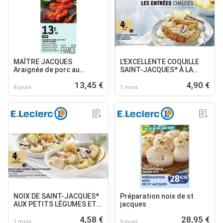
MAÎTRE JACQUES
L'EXCELLENTE COQUILLE
Araignée de porc au
SAINT-JACQUES* À LA
paprika
NORMANDE
13,45 €
4,90 €
8 jours
1 mois
NOIX DE SAINT-JACQUES*
Préparation noix de st
AUX PETITS LÉGUMES ET
jacques
SES GAMBAS
4,58 €
28,95 €
1 mois
9 jours