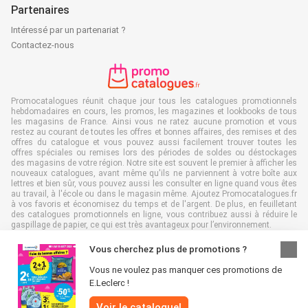
Partenaires
Intéressé par un partenariat ?
Contactez-nous
Promocatalogues réunit chaque jour tous les catalogues promotionnels
hebdomadaires en cours, les promos, les magazines et lookbooks de tous
les magasins de France. Ainsi vous ne ratez aucune promotion et vous
restez au courant de toutes les offres et bonnes affaires, des remises et des
offres du catalogue et vous pouvez aussi facilement trouver toutes les
offres spéciales ou remises lors des périodes de soldes ou déstockages
des magasins de votre région. Notre site est souvent le premier à afficher les
nouveaux catalogues, avant même qu'ils ne parviennent à votre boîte aux
lettres et bien sûr, vous pouvez aussi les consulter en ligne quand vous êtes
au travail, à l'école ou dans le magasin même. Ajoutez Promocatalogues.fr
à vos favoris et économisez du temps et de l'argent. De plus, en feuilletant
des catalogues promotionnels en ligne, vous contribuez aussi à réduire le
gaspillage de papier, ce qui est très avantageux pour l’environnement.
Vous cherchez plus de promotions ?
Vous ne voulez pas manquer ces promotions de
E.Leclerc !
Tous droits réservés & copie : Promocatalogues.fr 2026 |
Clause de non-
responsabilité
|
Conditions générales
|
Politique de confidentialité
|
Politique
Voir le catalogue!