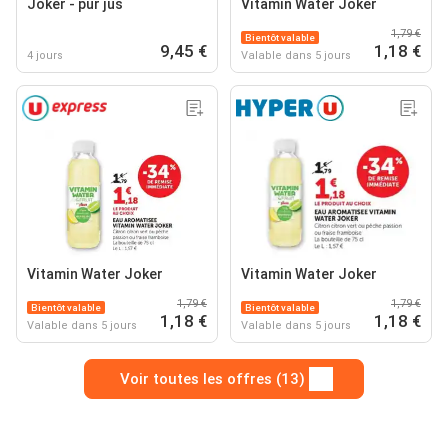
Joker - pur jus
Vitamin Water Joker
1,79 €
Bientôt valable
9,45 €
1,18 €
4 jours
Valable dans 5 jours
Vitamin Water Joker
Vitamin Water Joker
1,79 €
1,79 €
Bientôt valable
Bientôt valable
1,18 €
1,18 €
Valable dans 5 jours
Valable dans 5 jours
Voir toutes les offres (13)