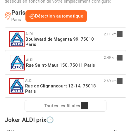
dessous en fonction de votre emplacement configuré:
Paris
Détection automatique
Paris
ALDI
2.11 km
Boulevard de Magenta 99, 75010
Paris
2.49 km
ALDI
Rue Saint-Maur 150, 75011 Paris
ALDI
2.69 km
Rue de Clignancourt 12-14, 75018
Paris
Toutes les filiales
Joker ALDI prix🕒