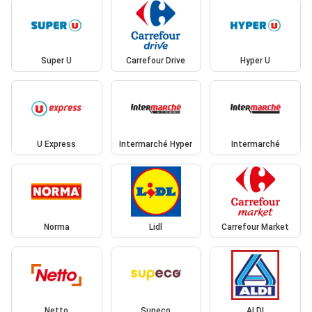
Super U
Carrefour Drive
Hyper U
U Express
Intermarché Hyper
Intermarché
Norma
Lidl
Carrefour Market
Netto
Supeco
ALDI