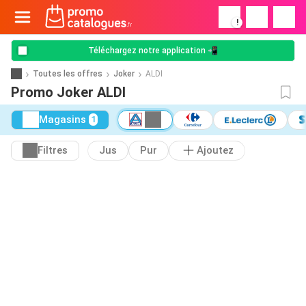
!
Téléchargez notre application 📲
Toutes les offres
Joker
ALDI
Promo Joker ALDI
Magasins
1
Filtres
Jus
Pur
Ajoutez