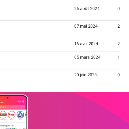
26 août 2024
09 se
07 mai 2024
20 ma
16 avril 2024
28 avr
05 mars 2024
18 ma
20 juin 2023
02 jui