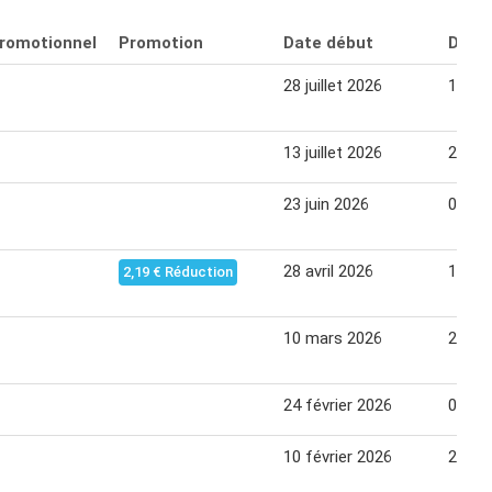
promotionnel
Promotion
Date début
Date 
28 juillet 2026
10 ao
13 juillet 2026
26 jui
23 juin 2026
06 jui
28 avril 2026
11 ma
2,19 € Réduction
10 mars 2026
22 ma
24 février 2026
09 ma
10 février 2026
22 fév