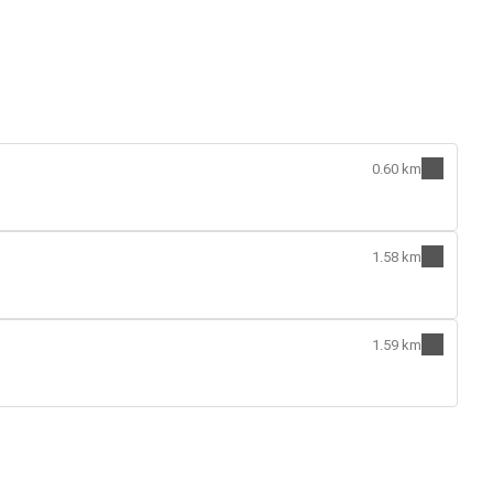
0.60 km
1.58 km
1.59 km