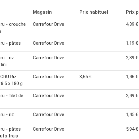
Magasin
Prix habituel
Prix 
ru - crouche
Carrefour Drive
4,39 €
s
ru - pâtes
Carrefour Drive
1,19 €
ru - riz
Carrefour Drive
2,89 €
ini
CRU Riz
Carrefour Drive
3,65 €
1,46 €
i 5 x 180 g
u - filet de
Carrefour Drive
2,49 €
ru - riz
Carrefour Drive
1,45 €
ru - pâtes
Carrefour Drive
5,94 €
ufs frais