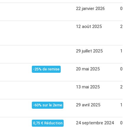
22 janvier 2026
09 fév
12 août 2025
24 ao
29 juillet 2025
11 ao
20 mai 2025
02 jui
-25% de remise
13 mai 2025
25 ma
29 avril 2025
12 ma
-60% sur le 2eme
24 septembre 2024
06 oc
0,75 € Réduction