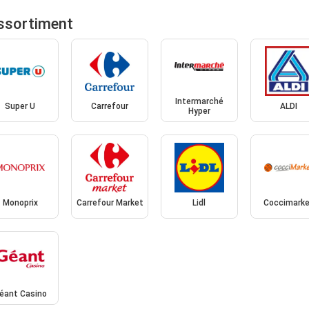
ssortiment
Intermarché
Super U
Carrefour
ALDI
Hyper
Monoprix
Carrefour Market
Lidl
Coccimark
éant Casino