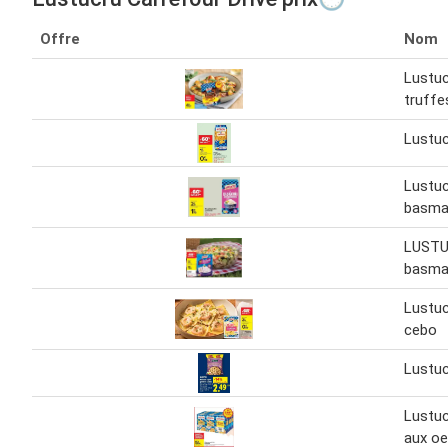
Offre
Nom
Lustuc
truffe
Lustuc
Lustuc
basmat
LUSTU
basmat
Lustucr
cebo
Lustuc
Lustuc
aux oe