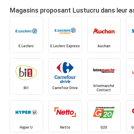
Magasins proposant Lustucru dans leur a
E.Leclerc
E.Leclerc Express
Auchan
Intermarché
Bi1
Carrefour Drive
Contact
Hyper U
Netto
G20
G