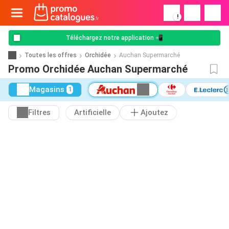
!
Téléchargez notre application 📲
Toutes les offres
Orchidée
Auchan Supermarché
Promo Orchidée Auchan Supermarché
Magasins
1
Filtres
Artificielle
Ajoutez