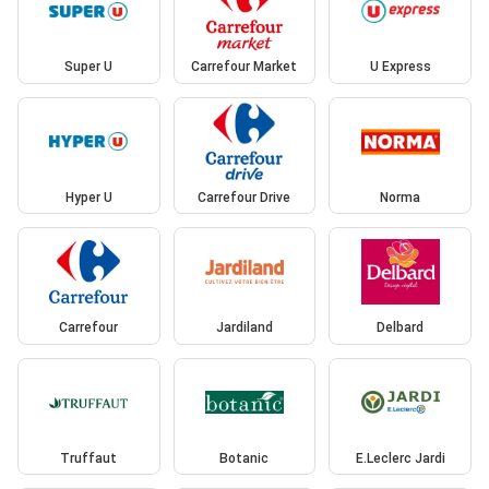
Super U
Carrefour Market
U Express
Hyper U
Carrefour Drive
Norma
Carrefour
Jardiland
Delbard
Truffaut
Botanic
E.Leclerc Jardi