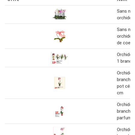
Sans ma
orchidée
Sans ma
orchidée
de coeur
Orchidée
1 branch
Orchidee
branches
pot céra
cm
Orchidée
branches
parfumé
Orchidée