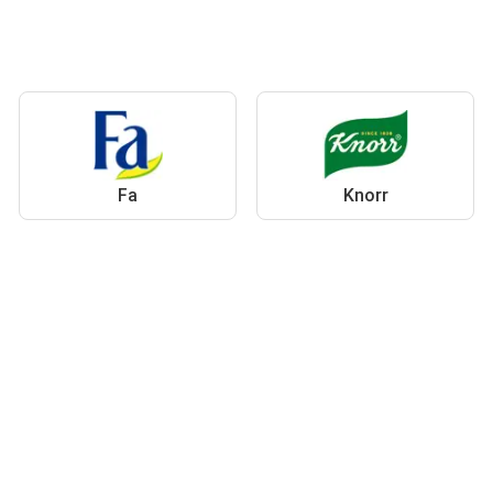
Fa
Knorr