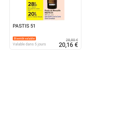
PASTIS 51
Bientôt valable
28,80 €
20,16 €
Valable dans 5 jours