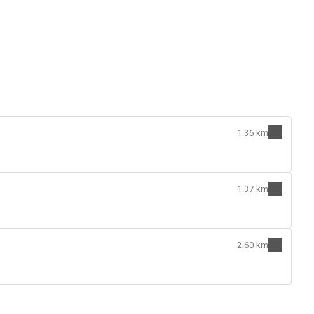
1.36 km
1.37 km
2.60 km