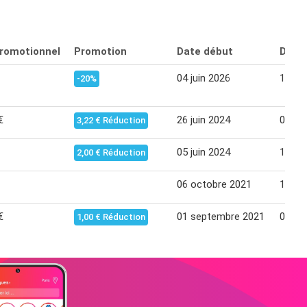
promotionnel
Promotion
Date début
Date 
04 juin 2026
10 jui
-20%
€
26 juin 2024
02 jui
3,22 € Réduction
05 juin 2024
11 jui
2,00 € Réduction
06 octobre 2021
12 oc
€
01 septembre 2021
07 se
1,00 € Réduction