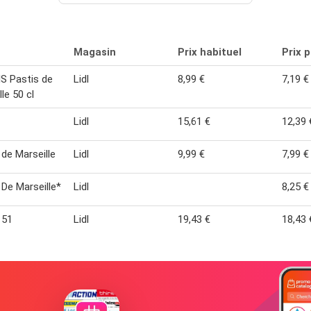
Magasin
Prix habituel
Prix 
S Pastis de
Lidl
8,99 €
7,19 €
le 50 cl
Lidl
15,61 €
12,39 
 de Marseille
Lidl
9,99 €
7,99 €
 De Marseille*
Lidl
8,25 €
 51
Lidl
19,43 €
18,43 