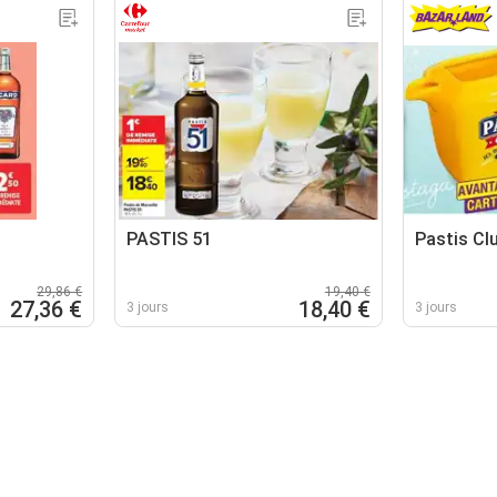
PASTIS 51
Pastis Cl
29,86 €
19,40 €
27,36 €
18,40 €
3 jours
3 jours