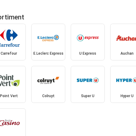
ortiment
Carrefour
E.Leclerc Express
U Express
Auchan
Point Vert
Colruyt
Super U
Hyper U