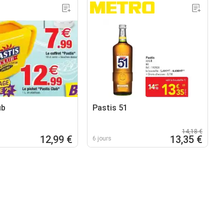
ub
Pastis 51
14,18 €
12,99 €
13,35 €
6 jours