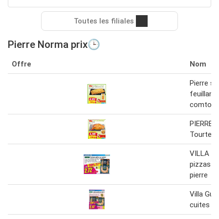
Toutes les filiales
Pierre Norma prix🕒
Offre
Nom
Pierre s
feuillant
comtois
PIERRE 
Tourte au
VILLA G
pizzas cu
pierre
Villa Gus
cuites su