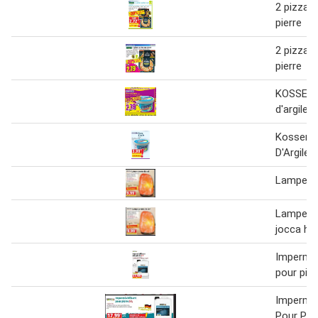
2 pizzas 
pierre
2 pizzas 
pierre
KOSSEM 
d'argile 
Kossem P
D'Argile
Lampe pi
Lampe pi
jocca ho
Imperméa
pour pier
Imperméa
Pour Pier