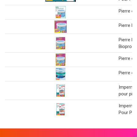
Pierre d
Pierre D
Pierre D
Biopro
Pierre d
Pierre d
Imperméa
pour pier
Imperméa
Pour Pier