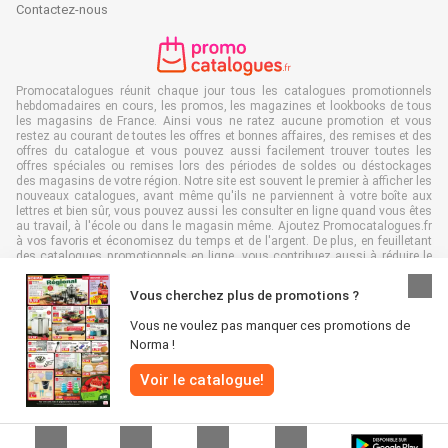
Contactez-nous
Promocatalogues réunit chaque jour tous les catalogues promotionnels
hebdomadaires en cours, les promos, les magazines et lookbooks de tous
les magasins de France. Ainsi vous ne ratez aucune promotion et vous
restez au courant de toutes les offres et bonnes affaires, des remises et des
offres du catalogue et vous pouvez aussi facilement trouver toutes les
offres spéciales ou remises lors des périodes de soldes ou déstockages
des magasins de votre région. Notre site est souvent le premier à afficher les
nouveaux catalogues, avant même qu'ils ne parviennent à votre boîte aux
lettres et bien sûr, vous pouvez aussi les consulter en ligne quand vous êtes
au travail, à l'école ou dans le magasin même. Ajoutez Promocatalogues.fr
à vos favoris et économisez du temps et de l'argent. De plus, en feuilletant
des catalogues promotionnels en ligne, vous contribuez aussi à réduire le
gaspillage de papier, ce qui est très avantageux pour l’environnement.
Vous cherchez plus de promotions ?
Vous ne voulez pas manquer ces promotions de
Norma !
Tous droits réservés & copie : Promocatalogues.fr 2026 |
Clause de non-
Voir le catalogue!
responsabilité
|
Conditions générales
|
Politique de confidentialité
|
Politique
relative aux cookies