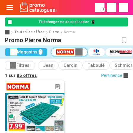
!
Téléchargez notre application 📲
Toutes les offres
Pierre
Norma
Promo Pierre Norma
Magasins
1
Filtres
Jean
Cardin
Taboulé
Schmidt
1 sur
85 offres
Pertinence