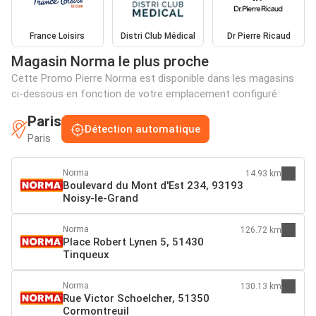
France Loisirs
Distri Club Médical
Dr Pierre Ricaud
Magasin Norma le plus proche
Cette Promo Pierre Norma est disponible dans les magasins
ci-dessous en fonction de votre emplacement configuré:
Paris
Détection automatique
Paris
Norma
14.93 km
Boulevard du Mont d'Est 234, 93193
Noisy-le-Grand
Norma
126.72 km
Place Robert Lynen 5, 51430
Tinqueux
Norma
130.13 km
Rue Victor Schoelcher, 51350
Cormontreuil