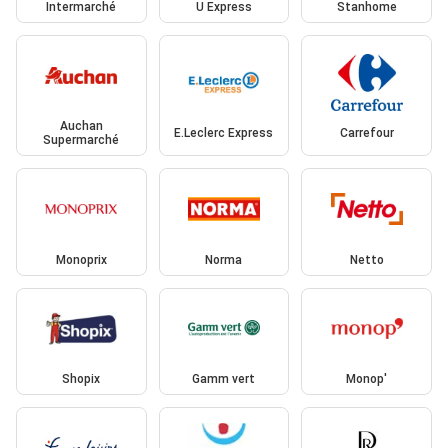
Intermarché
U Express
Stanhome
Auchan
E.Leclerc Express
Carrefour
Supermarché
Monoprix
Norma
Netto
Shopix
Gamm vert
Monop'