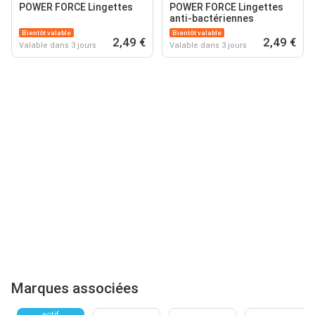
POWER FORCE Lingettes
POWER FORCE Lingettes
anti-bactériennes
Bientôt valable
Bientôt valable
2,49 €
2,49 €
Valable dans 3 jours
Valable dans 3 jours
Marques associées
actif