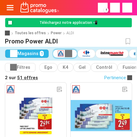
!
Téléchargez notre application 📲
Toutes les offres
Power
ALDI
Promo Power ALDI
Magasins
1
Filtres
Ego
K4
Gel
Contrôl
Fusion
2 sur
51 offres
Pertinence