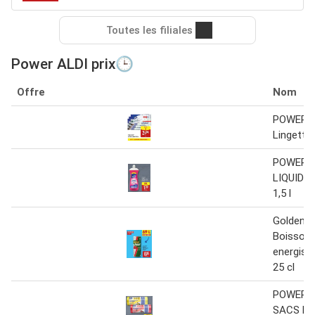
Toutes les filiales
Power ALDI prix🕒
Offre
Nom
POWER 
Lingette
POWER 
LIQUIDE
1,5 l
Golden 
Boisson
energisa
25 cl
POWER 
SACS PO