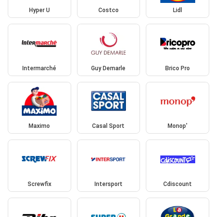
Hyper U
Costco
Lidl
Intermarché
Guy Demarle
Brico Pro
Maximo
Casal Sport
Monop'
Screwfix
Intersport
Cdiscount