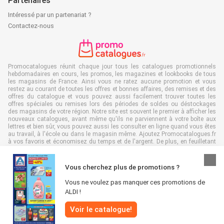
Partenaires
Intéressé par un partenariat ?
Contactez-nous
Promocatalogues réunit chaque jour tous les catalogues promotionnels
hebdomadaires en cours, les promos, les magazines et lookbooks de tous
les magasins de France. Ainsi vous ne ratez aucune promotion et vous
restez au courant de toutes les offres et bonnes affaires, des remises et des
offres du catalogue et vous pouvez aussi facilement trouver toutes les
offres spéciales ou remises lors des périodes de soldes ou déstockages
des magasins de votre région. Notre site est souvent le premier à afficher les
nouveaux catalogues, avant même qu'ils ne parviennent à votre boîte aux
lettres et bien sûr, vous pouvez aussi les consulter en ligne quand vous êtes
au travail, à l'école ou dans le magasin même. Ajoutez Promocatalogues.fr
à vos favoris et économisez du temps et de l'argent. De plus, en feuilletant
des catalogues promotionnels en ligne, vous contribuez aussi à réduire le
gaspillage de papier, ce qui est très avantageux pour l’environnement.
Vous cherchez plus de promotions ?
Vous ne voulez pas manquer ces promotions de
ALDI !
Tous droits réservés & copie : Promocatalogues.fr 2026 |
Clause de non-
Voir le catalogue!
responsabilité
|
Conditions générales
|
Politique de confidentialité
|
Politique