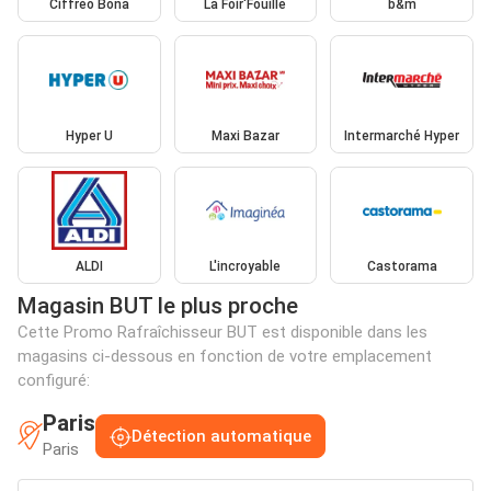
Ciffréo Bona
La Foir'Fouille
b&m
Hyper U
Maxi Bazar
Intermarché Hyper
ALDI
L'incroyable
Castorama
Magasin BUT le plus proche
Cette Promo Rafraîchisseur BUT est disponible dans les
magasins ci-dessous en fonction de votre emplacement
configuré:
Paris
Détection automatique
Paris