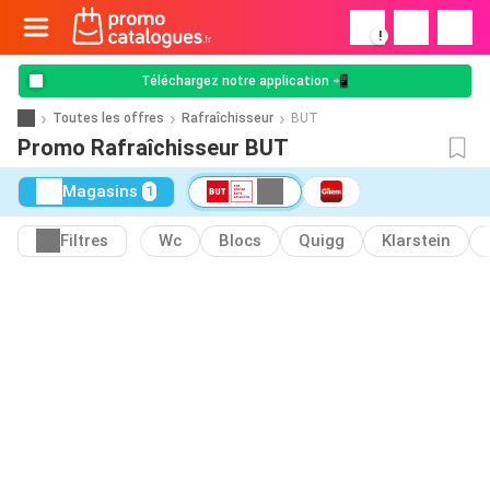
!
Téléchargez notre application 📲
Toutes les offres
Rafraîchisseur
BUT
Promo Rafraîchisseur BUT
Magasins
1
Filtres
Wc
Blocs
Quigg
Klarstein