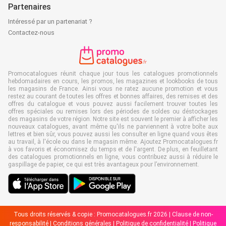
Partenaires
Intéressé par un partenariat ?
Contactez-nous
Promocatalogues réunit chaque jour tous les catalogues promotionnels
hebdomadaires en cours, les promos, les magazines et lookbooks de tous
les magasins de France. Ainsi vous ne ratez aucune promotion et vous
restez au courant de toutes les offres et bonnes affaires, des remises et des
offres du catalogue et vous pouvez aussi facilement trouver toutes les
offres spéciales ou remises lors des périodes de soldes ou déstockages
des magasins de votre région. Notre site est souvent le premier à afficher les
nouveaux catalogues, avant même qu'ils ne parviennent à votre boîte aux
lettres et bien sûr, vous pouvez aussi les consulter en ligne quand vous êtes
au travail, à l'école ou dans le magasin même. Ajoutez Promocatalogues.fr
à vos favoris et économisez du temps et de l'argent. De plus, en feuilletant
des catalogues promotionnels en ligne, vous contribuez aussi à réduire le
gaspillage de papier, ce qui est très avantageux pour l’environnement.
Tous droits réservés & copie : Promocatalogues.fr 2026 |
Clause de non-
responsabilité
|
Conditions générales
|
Politique de confidentialité
|
Politique