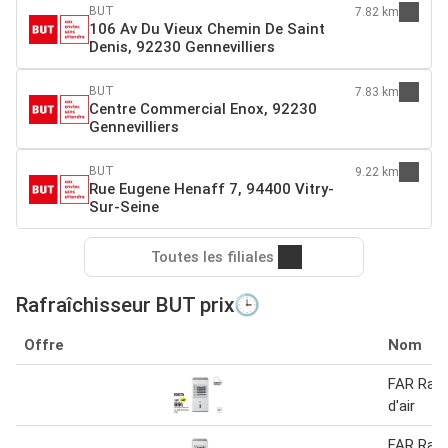
BUT
7.82 km
106 Av Du Vieux Chemin De Saint
Denis, 92230 Gennevilliers
BUT
7.83 km
Centre Commercial Enox, 92230
Gennevilliers
BUT
9.22 km
Rue Eugene Henaff 7, 94400 Vitry-
Sur-Seine
Toutes les filiales
Rafraîchisseur BUT prix🕒
Offre
Nom
FAR Rafr
d'air
FAR Rafr