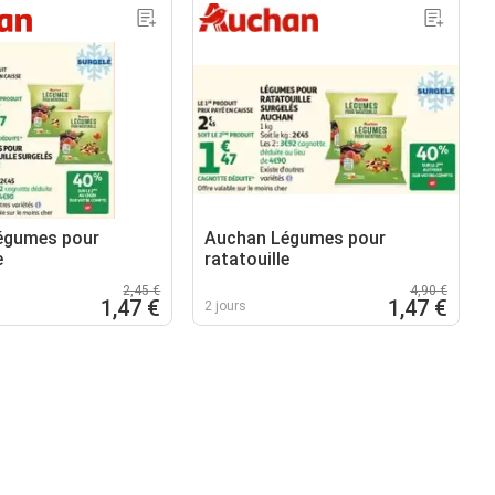
égumes pour
Auchan Légumes pour
e
ratatouille
2,45 €
4,90 €
1,47 €
1,47 €
2 jours