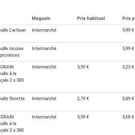
Magasin
Prix habituel
Prix 
ille L'artisan
Intermarché
9,99 €
uille nicoise
Intermarché
5,99 €
x provinces
EGRAIN
Intermarché
5,59 €
2,23 €
ille à la
çale 2 x 380
uille florette
Intermarché
2,79 €
0,89 €
EGRAIN
Intermarché
5,59 €
3,68 €
ille à la
çale 2 x 380