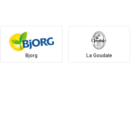
Bjorg
La Goudale