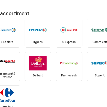
 assortiment
E.Leclerc
Hyper U
U Express
Gamm ver
Intermarché
Delbard
Promocash
Super U
Express