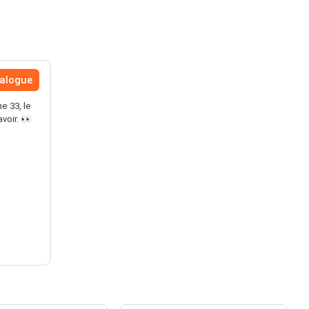
talogue
e 33, le
voir. 👀