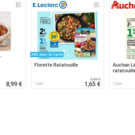
34% avec la Carte
Florette Ratatouille
Auchan L
ratatouill
2,50 €
8,99 €
1,65 €
1 jour
1 jour