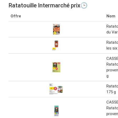
Ratatouille Intermarché prix🕒
Offre
Nom
Ratatou
du Var
Ratato
les si
CASS
Ratatou
proven
g
Ratato
175 g
CASS
Ratatou
proven