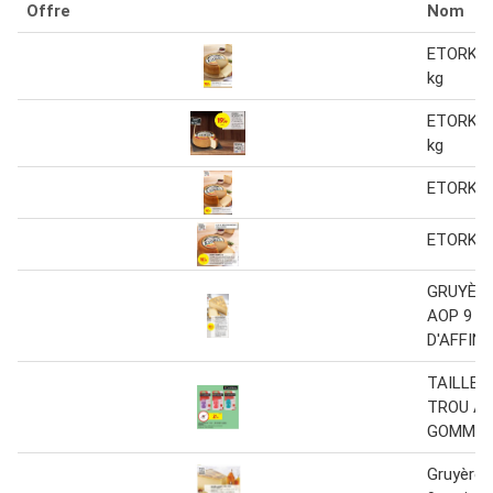
Offre
Nom
ETORKI R
kg
ETORKI R
kg
ETORKI 
ETORKI 
GRUYÈRE
AOP 9 M
D'AFFIN
TAILLE 
TROU A 
GOMME
Gruyère 