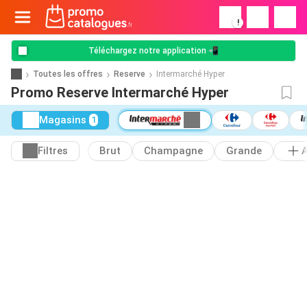
!
Téléchargez notre application 📲
Toutes les offres
Reserve
Intermarché Hyper
Promo Reserve Intermarché Hyper
Magasins
1
Filtres
Brut
Champagne
Grande
A