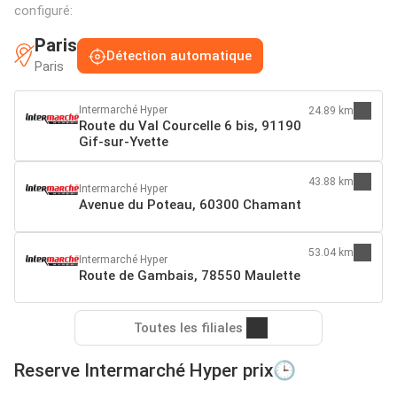
configuré:
Paris
Détection automatique
Paris
Intermarché Hyper
24.89 km
Route du Val Courcelle 6 bis, 91190
Gif-sur-Yvette
43.88 km
Intermarché Hyper
Avenue du Poteau, 60300 Chamant
53.04 km
Intermarché Hyper
Route de Gambais, 78550 Maulette
Toutes les filiales
Reserve Intermarché Hyper prix🕒