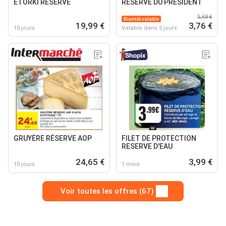
ETORKI RÉSERVE
RÉSERVE DU PRÉSIDENT
5,69 €
Bientôt valable
19,99 €
3,76 €
10 jours
Valable dans 5 jours
GRUYÈRE RÉSERVE AOP
FILET DE PROTECTION
RESERVE D'EAU
24,65 €
3,99 €
10 jours
1 mois
Voir toutes les offres (67)