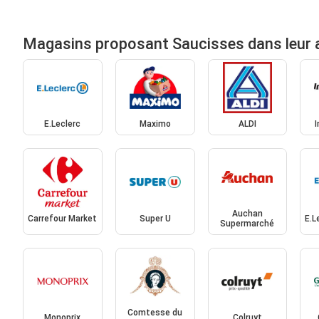
Magasins proposant Saucisses dans leur 
E.Leclerc
Maximo
ALDI
Auchan
Carrefour Market
Super U
E.L
Supermarché
Comtesse du
Monoprix
Colruyt