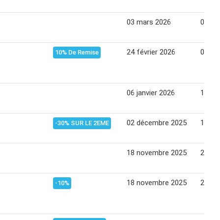
03 mars 2026
09 ma
24 février 2026
02 ma
10% De Remise
06 janvier 2026
12 jan
02 décembre 2025
15 dé
-30% SUR LE 2EME
18 novembre 2025
24 no
18 novembre 2025
24 no
-10%