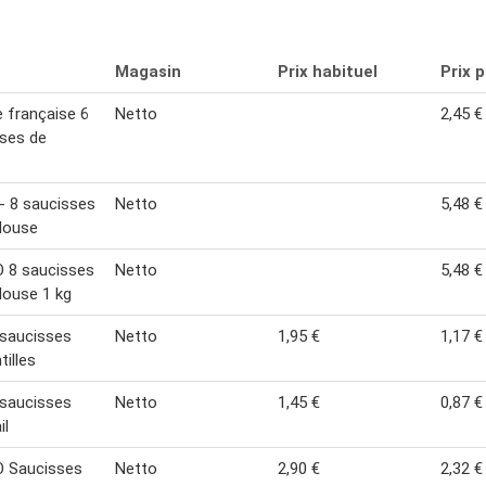
Magasin
Prix habituel
Prix 
le française 6
Netto
2,45 €
ses de
- 8 saucisses
Netto
5,48 €
louse
 8 saucisses
Netto
5,48 €
louse 1 kg
saucisses
Netto
1,95 €
1,17 €
tilles
saucisses
Netto
1,45 €
0,87 €
il
 Saucisses
Netto
2,90 €
2,32 €