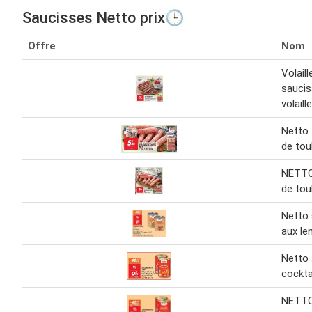
Saucisses Netto prix🕒
Offre
Nom
Volail
saucis
volaille
Netto 
de tou
NETTO
de tou
Netto 
aux len
Netto 
cockta
NETTO