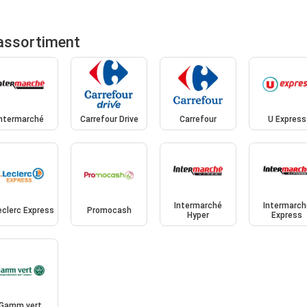
assortiment
Intermarché
Carrefour Drive
Carrefour
U Express
Intermarché
Intermarch
eclerc Express
Promocash
Hyper
Express
Gamm vert