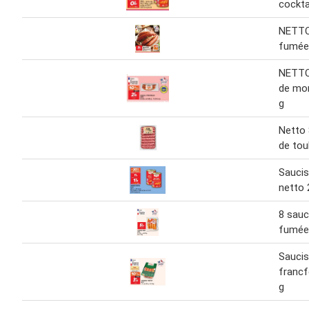
cockta
NETTO
fumée
NETTO
de mon
g
Netto 
de tou
Saucis
netto 
8 sauc
fumée
Saucis
francf
g