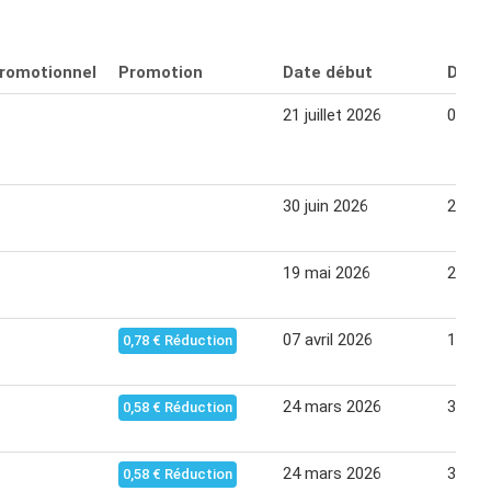
promotionnel
Promotion
Date début
Date 
21 juillet 2026
03 ao
30 juin 2026
20 jui
19 mai 2026
25 ma
07 avril 2026
13 avr
0,78 € Réduction
24 mars 2026
30 ma
0,58 € Réduction
24 mars 2026
31 ma
0,58 € Réduction