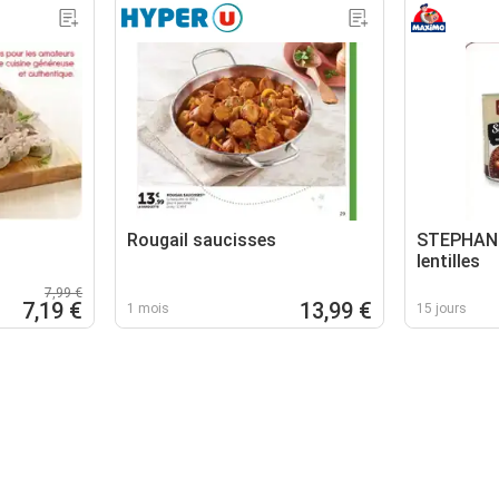
Rougail saucisses
STEPHAN 
lentilles
7,99 €
7,19 €
13,99 €
1 mois
15 jours