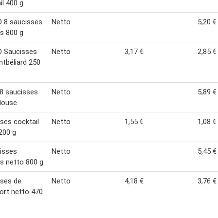
il 400 g
 8 saucisses
Netto
5,20 €
s 800 g
 Saucisses
Netto
3,17 €
2,85 €
tbéliard 250
8 saucisses
Netto
5,89 €
louse
ses cocktail
Netto
1,55 €
1,08 €
200 g
isses
Netto
5,45 €
s netto 800 g
ses de
Netto
4,18 €
3,76 €
ort netto 470