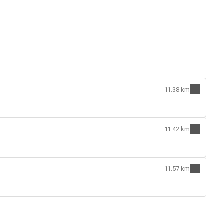
11.38 km
11.42 km
11.57 km