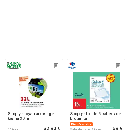
Simply - tuyau arrosage
Simply - lot de 5 caliers de
kiuma 20 m
brouiillon
Bientôt valable
32,90 €
1,69 €
13 jours
Valable dans 2 jours