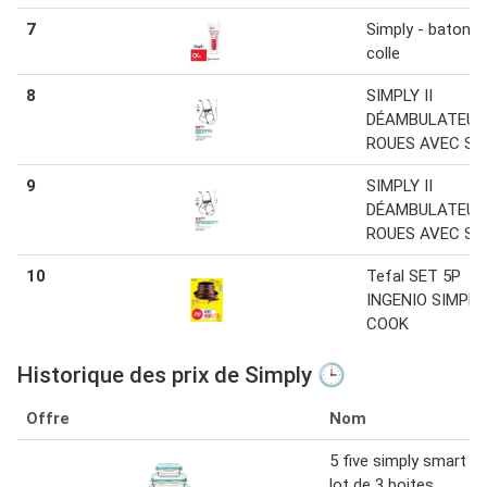
7
Simply - baton d
colle
8
SIMPLY II
DÉAMBULATEUR
ROUES AVEC SI
9
SIMPLY II
DÉAMBULATEUR
ROUES AVEC SI
10
Tefal SET 5P
INGENIO SIMPLY
COOK
Historique des prix de Simply 🕒
Offre
Nom
5 five simply smart
lot de 3 boites