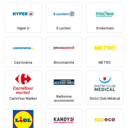
Hyper U
E.Leclerc
Stokomani
Castorama
Bricomarché
METRO
Narbonne
Carrefour Market
Distri Club Médical
accessoires