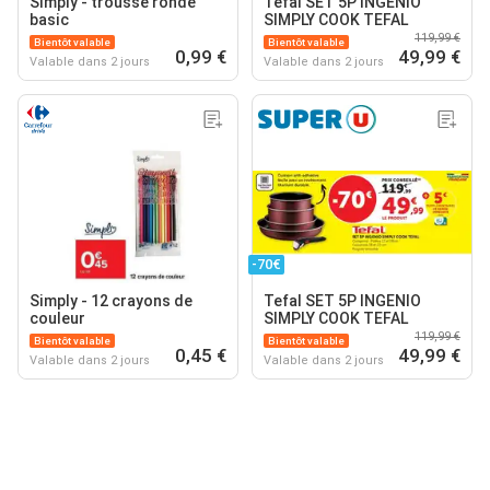
Simply - trousse ronde
Tefal SET 5P INGENIO
basic
SIMPLY COOK TEFAL
119,99 €
Bientôt valable
Bientôt valable
0,99 €
49,99 €
Valable dans 2 jours
Valable dans 2 jours
-70€
Simply - 12 crayons de
Tefal SET 5P INGENIO
couleur
SIMPLY COOK TEFAL
119,99 €
Bientôt valable
Bientôt valable
0,45 €
49,99 €
Valable dans 2 jours
Valable dans 2 jours