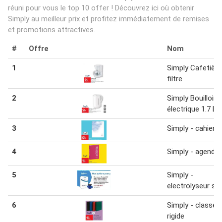
réuni pour vous le top 10 offer ! Découvrez ici où obtenir
Simply au meilleur prix et profitez immédiatement de remises
et promotions attractives.
#
Offre
Nom
1
Simply Cafetière
filtre
2
Simply Bouilloire
électrique 1.7 L
3
Simply - cahier
4
Simply - agenda
5
Simply -
electrolyseur salt 
6
Simply - classeu
rigide