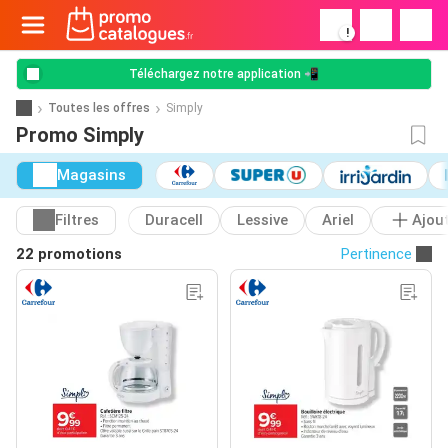
!
Téléchargez notre application 📲
Toutes les offres
Simply
Promo Simply
Magasins
Filtres
Duracell
Lessive
Ariel
Ajou
22 promotions
Pertinence