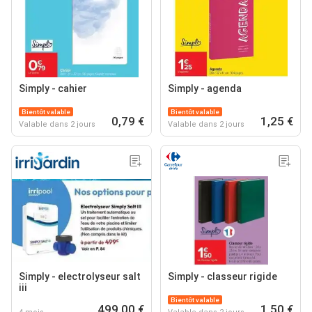
Simply - cahier
Simply - agenda
Bientôt valable
Bientôt valable
0,79 €
1,25 €
Valable dans 2 jours
Valable dans 2 jours
Simply - electrolyseur salt
Simply - classeur rigide
iii
Bientôt valable
499,00 €
1,50 €