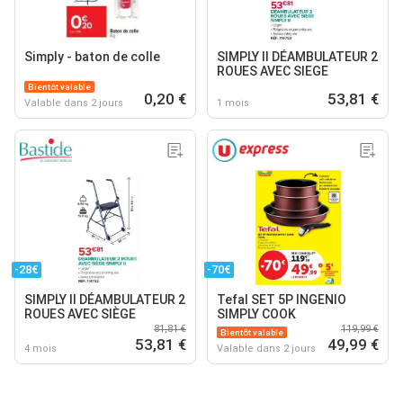
Simply - baton de colle
SIMPLY II DÉAMBULATEUR 2
ROUES AVEC SIEGE
Bientôt valable
0,20 €
53,81 €
Valable dans 2 jours
1 mois
-28€
-70€
SIMPLY II DÉAMBULATEUR 2
Tefal SET 5P INGENIO
ROUES AVEC SIÈGE
SIMPLY COOK
81,81 €
119,99 €
Bientôt valable
53,81 €
49,99 €
4 mois
Valable dans 2 jours