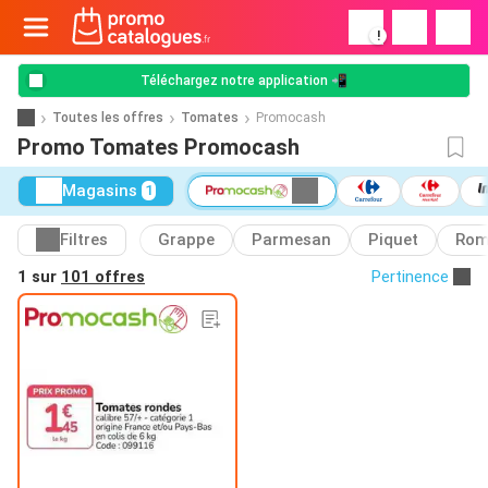
!
Téléchargez notre application 📲
Toutes les offres
Tomates
Promocash
Promo Tomates Promocash
Magasins
1
Filtres
Grappe
Parmesan
Piquet
Ro
1 sur
101 offres
Pertinence