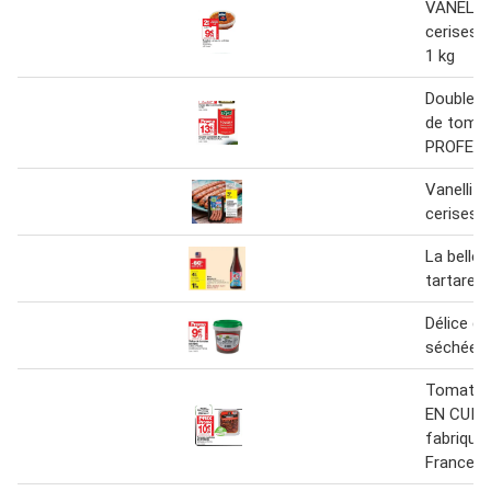
VANELLI
cerises 
1 kg
Double c
de toma
PROFES
Vanelli 
cerises 
La belle 
tartare 
Délice d
séchées
Tomates
EN CUIS
fabriqué
France