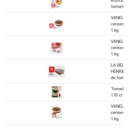
RODOLFI 
tomates 
VANELLI
cerises 
1 kg
VANELLI
cerises 
1 kg
LA BELL
HENRIET
de tomat
Tomates
170 cl
VANELLI
cerises 
1 kg