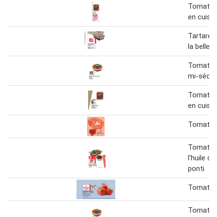
Tomates
en cuisin
Tartare 
la belle 
Tomates
mi-séché
Tomates
en cuisin
Tomates
Tomates
l'huile d
ponti
Tomates
Tomates