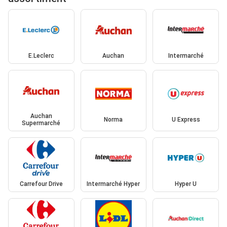
E.Leclerc
Auchan
Intermarché
Auchan
Norma
U Express
Supermarché
Carrefour Drive
Intermarché Hyper
Hyper U