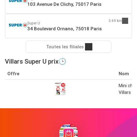
103 Avenue De Clichy, 75017 Paris
3.69 km
Super U
34 Boulevard Ornano, 75018 Paris
Toutes les filiales
Villars Super U prix🕒
Offre
Nom
Mini cho
Villars