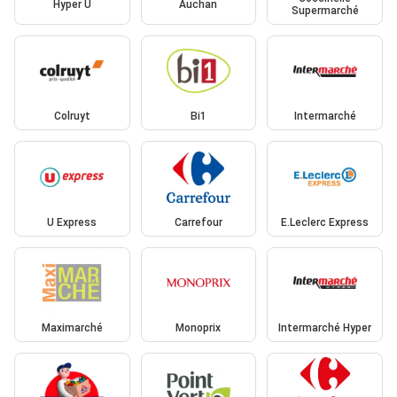
Hyper U
Auchan
Supermarché
Colruyt
Bi1
Intermarché
U Express
Carrefour
E.Leclerc Express
Maximarché
Monoprix
Intermarché Hyper