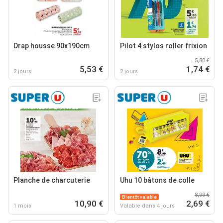
Drap housse 90x190cm
Pilot 4 stylos roller frixion
5,80 €
5,53 €
1,74 €
2 jours
2 jours
Planche de charcuterie
Uhu 10 bâtons de colle
8,99 €
Bientôt valable
10,90 €
2,69 €
1 mois
Valable dans 4 jours