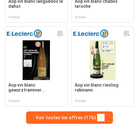
Aop vin blanc languedoc le
Aop vin blanc chablis
dahut
laroche
5 mois
5 mois
Aop vin blanc
Aop vin blanc riesling
gewurztraminer
rebmann
wolfberger
5 mois
5 mois
Voir toutes les offres (176)