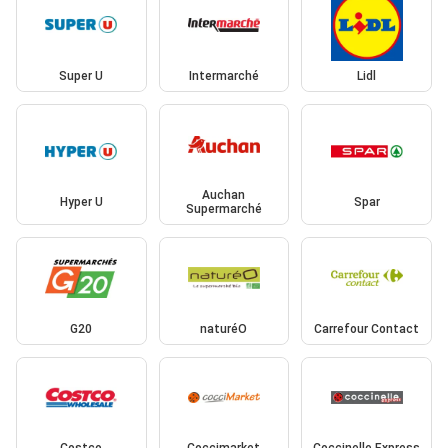
Super U
Intermarché
Lidl
Auchan
Hyper U
Spar
Supermarché
G20
naturéO
Carrefour Contact