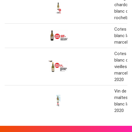
chardon
blanc do
rochebin
Cotes du
blanc la 
marcel ca
Cotes du
blanc ch
vieilles v
marcel ca
2020
Vin de ma
maltese i
blanc la 
2020