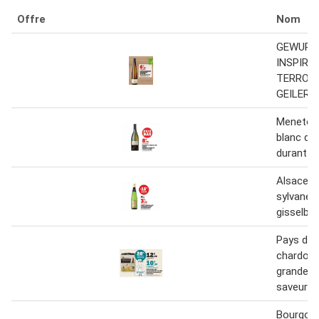
Offre
Nom
GEWURZ
INSPIRA
TERROIR
GEILER 
Menetou
blanc do
durant c
Alsace a
sylvaner 
gisselbr
Pays d'o
chardonn
grande r
saveurs
Bourgog