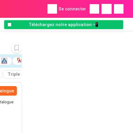
Se connecter
Téléchargez notre application 📲
Triple wood
Blended
Sir Edward's
Cardhu
talogue
atalogue