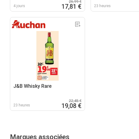
26,99 €
17,81 €
4 jours
23 heures
J&B Whisky Rare
22,45 €
19,08 €
23 heures
Marques associées