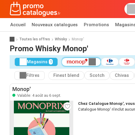
Accueil
Nouveaux catalogues
Promotions
Magasin
Toutes les offres
Whisky
Monop'
Promo Whisky Monop'
Magasins
1
Filtres
Finest blend
Scotch
Chivas
Monop'
Valable: 4 août au 6 sept.
Chez Catalogue Monop', vous 
Catalogue Monop' n’inclut aucun