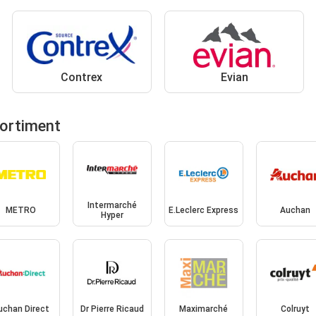
Contrex
Evian
sortiment
Intermarché
METRO
E.Leclerc Express
Auchan
Hyper
uchan Direct
Dr Pierre Ricaud
Maximarché
Colruyt