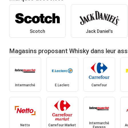
Scotch
Jack Daniel's
Magasins proposant Whisky dans leur as
Intermarché
E.Leclerc
Carrefour
Intermarché
Netto
Carrefour Market
A
Express