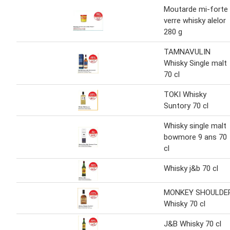
Moutarde mi-forte
verre whisky alelor
280 g
TAMNAVULIN
Whisky Single malt
70 cl
TOKI Whisky
Suntory 70 cl
Whisky single malt
bowmore 9 ans 70
cl
Whisky j&b 70 cl
MONKEY SHOULDE
Whisky 70 cl
J&B Whisky 70 cl