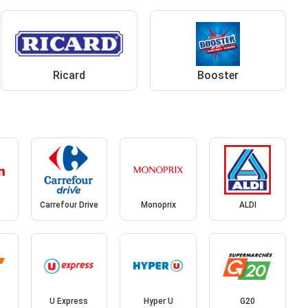
Ricard
Booster
Carrefour Drive
Monoprix
ALDI
U Express
Hyper U
G20