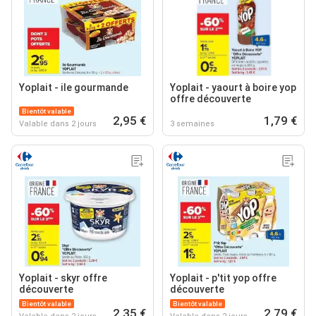
Yoplait - ile gourmande
Yoplait - yaourt à boire yop
offre découverte
Bientôt valable
2,95 €
1,79 €
Valable dans 2 jours
3 semaines
Yoplait - skyr offre
Yoplait - p'tit yop offre
découverte
découverte
Bientôt valable
Bientôt valable
2,35 €
2,79 €