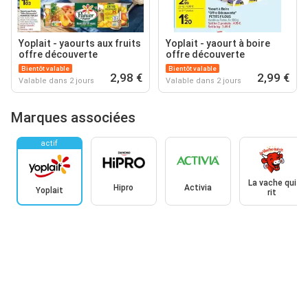
Yoplait - yaourts aux fruits
Yoplait - yaourt à boire
offre découverte
offre découverte
Bientôt valable
Bientôt valable
2,98 €
2,99 €
Valable dans 2 jours
Valable dans 2 jours
Marques associées
actif
La vache qui
Hipro
Activia
Yoplait
rit