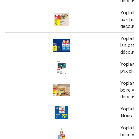
découver
Yoplait -
aux fruit
découver
Yoplait -
lait offre
découver
Yoplait -
prix choc
Yoplait -
boire yo
découver
Yoplait -
filous
Yoplait -
boire yo