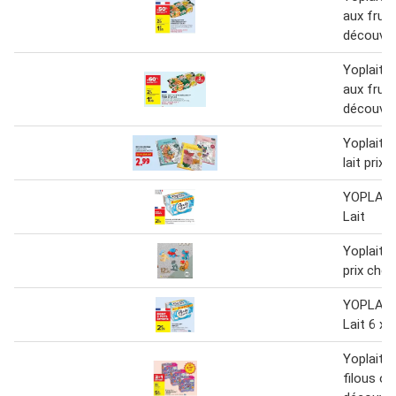
aux fruit
découver
Yoplait -
aux fruit
découver
Yoplait -
lait prix 
YOPLAIT 
Lait
Yoplait -
prix choc
YOPLAIT 
Lait 6 x 
Yoplait -
filous of