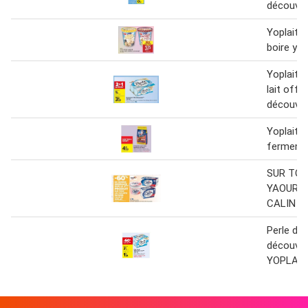
découver
Yoplait -
boire yo
Yoplait -
lait offre
découver
Yoplait - 
fermenté
SUR TOU
YAOURT
CALIN D
Perle de 
découver
YOPLAIT