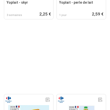
Yoplait - skyr
Yoplait - perle de lait
2,25 €
2,59 €
3 semaines
1 jour