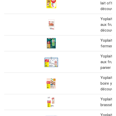
lait offre
découver
Yoplait -
aux fruit
découver
Yoplait - 
fermenté
Yoplait -
aux fruit
panier
Yoplait -
boire yo
découver
Yoplait -
brassé
Yoplait -