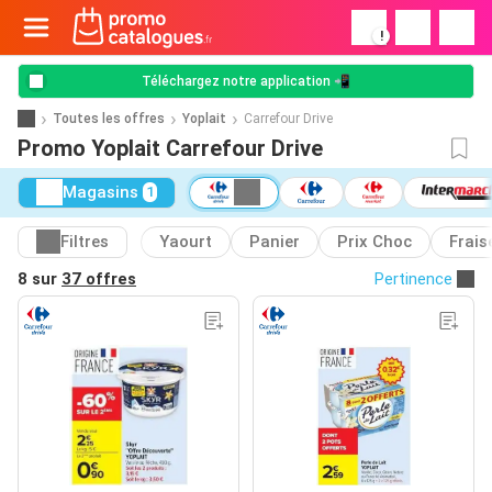
!
Téléchargez notre application 📲
Toutes les offres
Yoplait
Carrefour Drive
Promo Yoplait Carrefour Drive
Magasins
1
Filtres
Yaourt
Panier
Prix Choc
Frais
8 sur
37 offres
Pertinence