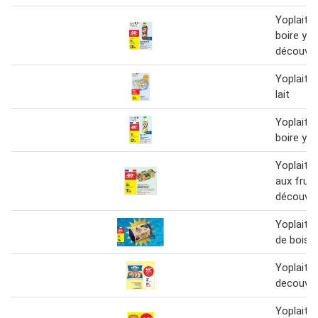
Yoplait -
boire yo
découver
Yoplait -
lait
Yoplait -
boire yo
Yoplait -
aux fruit
découver
Yoplait 
de boiss
Yoplait -
decouver
Yoplait -