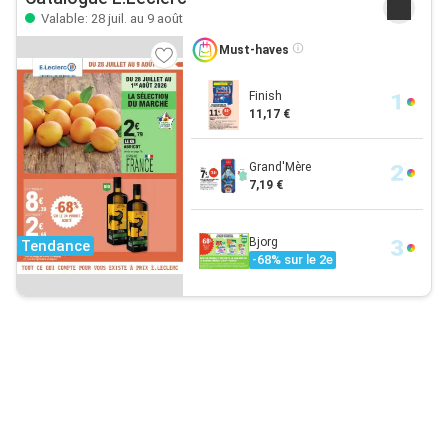
Valable: 28 juil. au 9 août
Must-haves
Finish
11,17 €
Grand'Mère
7,19 €
Bjorg
Tendance
-68% sur le 2e