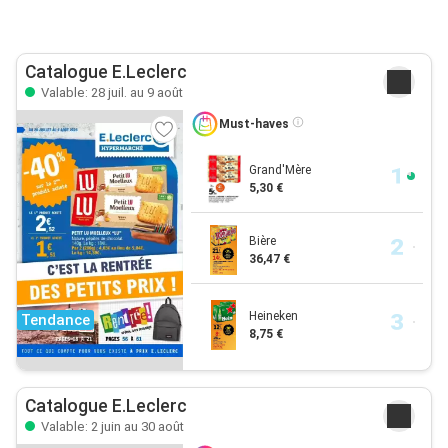
Catalogue E.Leclerc
Valable: 28 juil. au 9 août
Must-haves
Grand'Mère
5,30 €
Bière
36,47 €
Heineken
Tendance
8,75 €
Catalogue E.Leclerc
Valable: 2 juin au 30 août