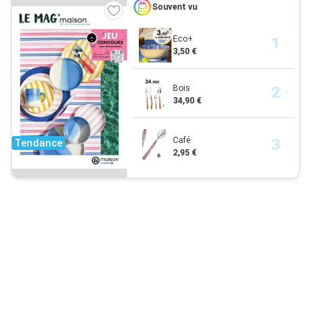
Souvent vu
Eco+
3,50 €
Bois
34,90 €
Café
Tendance
2,95 €