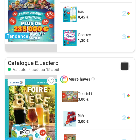
Eau
0,42 €
Contrex
Tendance
1,30 €
Catalogue E.Leclerc
Valable: 4 août au 15 août
Must-haves
Tourtel t...
3,00 €
Bière
3,00 €