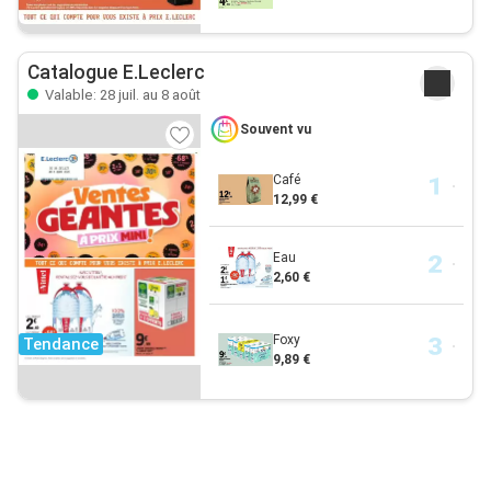
Catalogue E.Leclerc
Valable: 28 juil. au 8 août
Souvent vu
Café
12,99 €
Eau
2,60 €
Foxy
Tendance
9,89 €