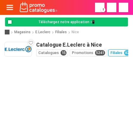
!
Téléchargez notre application 📲
Magasins
E.Leclerc
Filiales
Nice
Catalogue E.Leclerc à Nice
Catalogues
15
Promotions
5241
Filiales
826