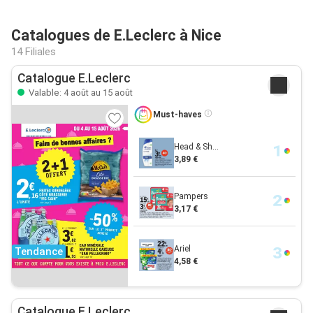
Catalogues de E.Leclerc à Nice
14 Filiales
Catalogue E.Leclerc
Valable: 4 août au 15 août
Must-haves
Head & Sh...
3,89 €
Pampers
3,17 €
Ariel
Tendance
4,58 €
Catalogue E.Leclerc