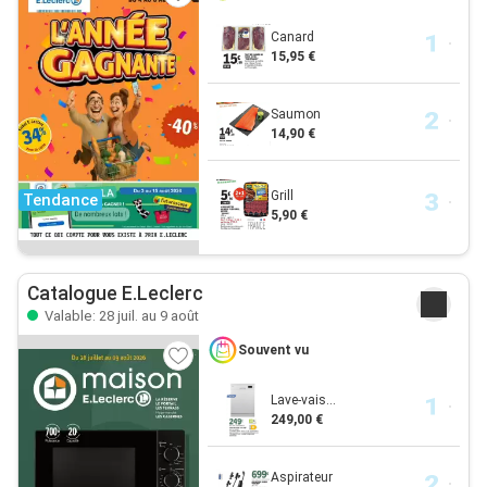
Canard
15,95 €
Saumon
14,90 €
Grill
Tendance
5,90 €
Catalogue E.Leclerc
Valable: 28 juil. au 9 août
Souvent vu
Lave-vais...
249,00 €
Aspirateur