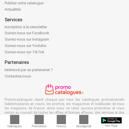
Publiez votre catalogue
Actualités
Services
Inscription à la newsletter
Suivez-nous sur Facebook
Suivez-nous sur Instagram
Suivez-nous sur Youtube
Suivez-nous sur TikTok
Partenaires
Intéressé par un partenariat ?
Contactez-nous
Promocatalogues réunit chaque jour tous les catalogues promotionnels
hebdomadaires en cours, les promos, les magazines et lookbooks de tous
les magasins de France. Ainsi vous ne ratez aucune promotion et vous
restez au courant de toutes les offres et bonnes affaires, des remises et des
offres du catalogue et vous pouvez aussi facilement trouver toutes les
offres spéciales ou remises lors des périodes de soldes ou déstockages
des magasins de votre région. Notre site est souvent le premier à afficher les
Voir l'App
Catalogues
Promotions
Favoris
Sauvegardé