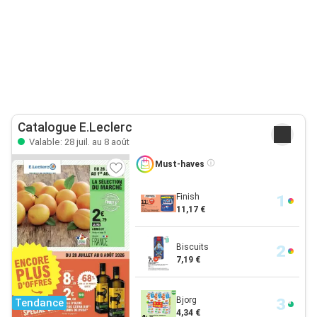
Catalogue E.Leclerc
Valable: 28 juil. au 8 août
Must-haves
Finish
11,17 €
Biscuits
7,19 €
Bjorg
Tendance
4,34 €