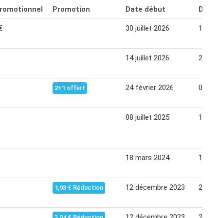
promotionnel
Promotion
Date début
Date 
€
30 juillet 2026
11 se
14 juillet 2026
25 jui
24 février 2026
07 ma
2+1 offert
08 juillet 2025
19 jui
18 mars 2024
18 no
12 décembre 2023
24 dé
1,93 € Réduction
12 décembre 2023
24 dé
3,04 € Réduction