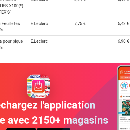
IFS X100(²)
FER'S"
 Feuilletés
E.Leclerc
7,75 €
5,43 €
fs
a pour pique
E.Leclerc
6,90 €
fs
chargez l'application
te avec 2150+ magasins