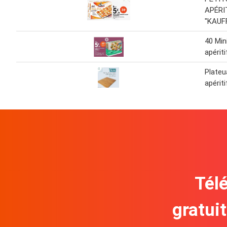
APÉRIT
"KAUF
40 Mini
apériti
Plateu
apériti
Télé
gratui