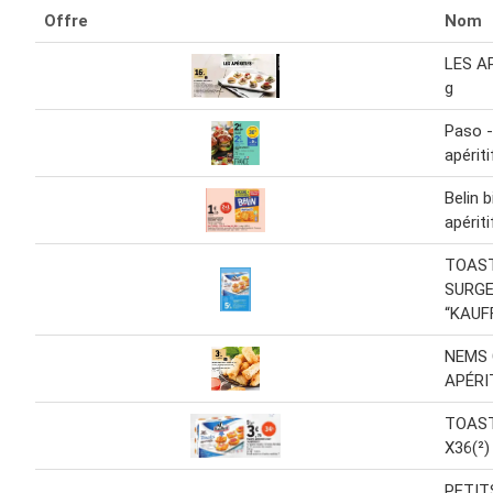
Offre
Nom
LES A
g
Paso -
apériti
Belin b
apérit
TOAST
SURGE
“KAUF
NEMS 
APÉRIT
TOAST
X36(²)
PETIT