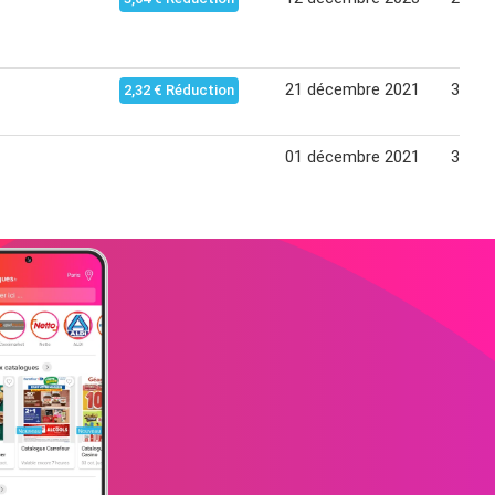
21 décembre 2021
31 dé
2,32 € Réduction
01 décembre 2021
31 dé