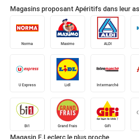
Magasins proposant Apéritifs dans leur a
Norma
Maximo
ALDI
U Express
Lidl
Intermarché
Bi1
Grand Frais
GiFi
Magasin E.Leclerc le plus proche