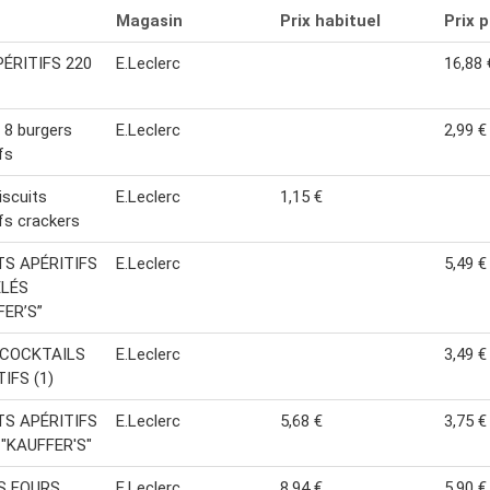
Magasin
Prix habituel
Prix 
PÉRITIFS 220
E.Leclerc
16,88 
 8 burgers
E.Leclerc
2,99 €
fs
iscuits
E.Leclerc
1,15 €
ifs crackers
S APÉRITIFS
E.Leclerc
5,49 €
LÉS
FER’S”
COCKTAILS
E.Leclerc
3,49 €
IFS (1)
S APÉRITIFS
E.Leclerc
5,68 €
3,75 €
 "KAUFFER'S"
S FOURS
E.Leclerc
8,94 €
5,90 €