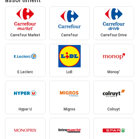
assortiment
Carrefour Market
Carrefour
Carrefour Drive
E.Leclerc
Lidl
Monop'
Hyper U
Migros
Colruyt