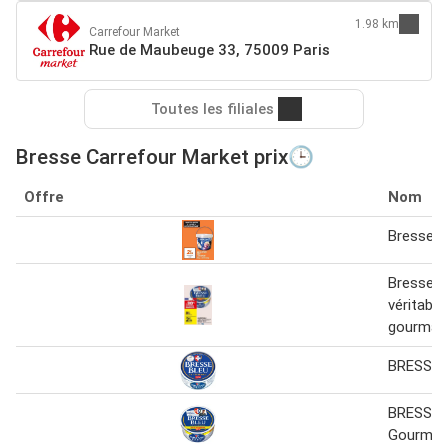
1.98 km
Carrefour Market
Rue de Maubeuge 33, 75009 Paris
Toutes les filiales
Bresse Carrefour Market prix🕒
Offre
Nom
Bresse b
Bresse bl
véritable
gourman
BRESSE 
BRESSE 
Gourman