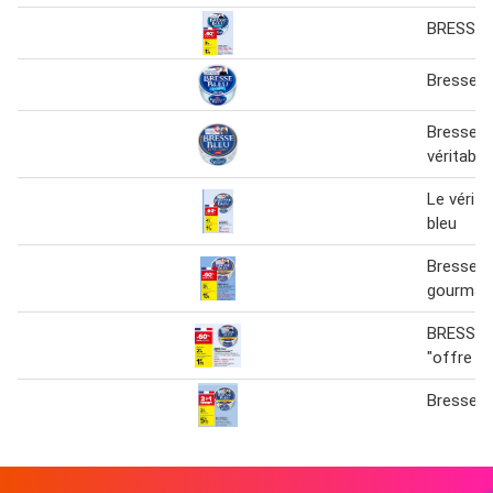
BRESSE 
Bresse b
Bresse bl
véritable
Le vérita
bleu
Bresse b
gourman
BRESSE 
"offre g
Bresse b