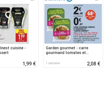
nest cuisine -
Garden gourmet - carre
ssert
gourmand tomates et
mozzarela
1,99 €
2,08 €
1 semaine