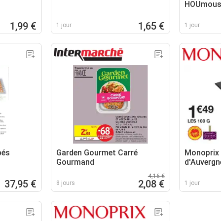
HOUmou
1,99 €
1,65 €
1 jour
1 jour
pés
Garden Gourmet Carré
Monoprix
Gourmand
d'Auvergne
4,16 €
37,95 €
2,08 €
8 jours
1 jour