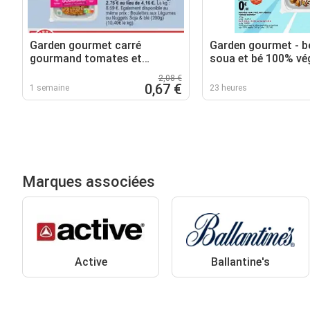
Garden gourmet carré
Garden gourmet - 
gourmand tomates et
soua et bé 100% vé
mozzarella
2,08 €
0,67 €
1 semaine
23 heures
Marques associées
Active
Ballantine's