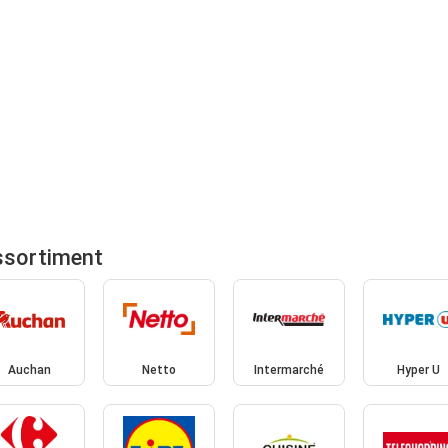
ssortiment
Auchan
Netto
Intermarché
Hyper U