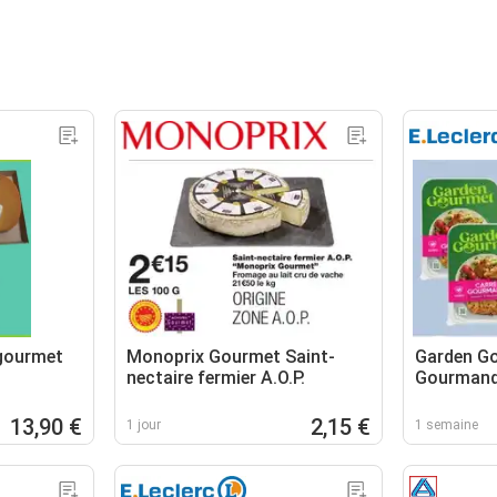
 gourmet
Monoprix Gourmet Saint-
Garden G
nectaire fermier A.O.P.
Gourmand
Mozzarell
13,90 €
2,15 €
1 jour
1 semaine