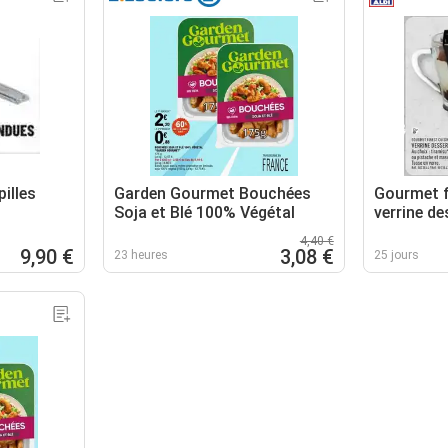
illes
Garden Gourmet Bouchées
Gourmet fi
Soja et Blé 100% Végétal
verrine de
4,40 €
9,90 €
3,08 €
23 heures
25 jours