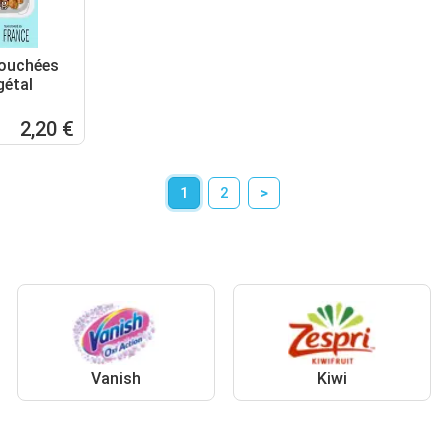
bouchées
gétal
2,20 €
1
2
>
Vanish
Kiwi