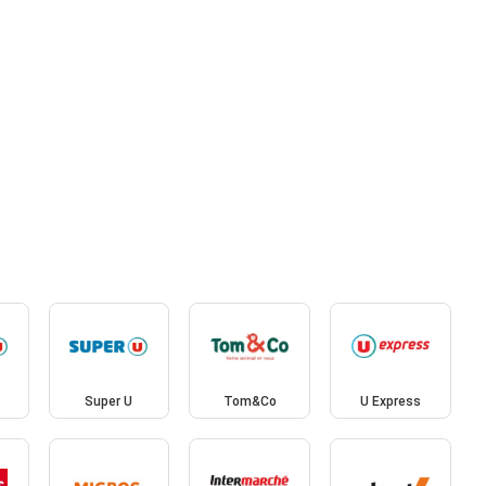
Super U
Tom&Co
U Express