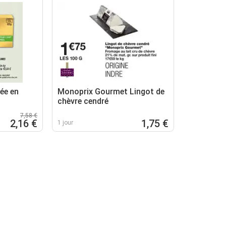
ée en
Monoprix Gourmet Lingot de
chèvre cendré
7,58 €
2,16 €
1,75 €
1 jour