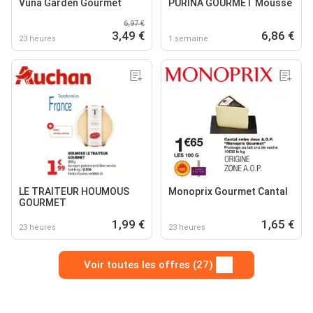
Vuna Garden Gourmet
PURINA GOURMET Mousse
6,97 €
3,49 €
6,86 €
23 heures
1 semaine
LE TRAITEUR HOUMOUS
Monoprix Gourmet Cantal
GOURMET
1,99 €
1,65 €
23 heures
23 heures
Voir toutes les offres (27)