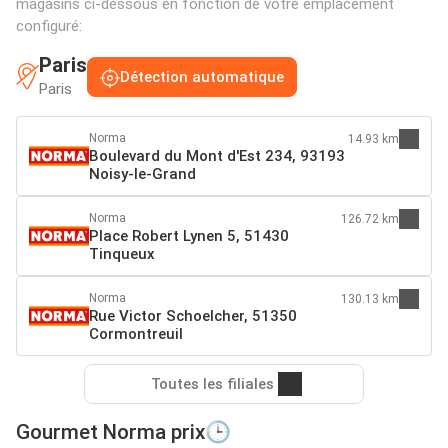
magasins ci-dessous en fonction de votre emplacement
configuré:
Paris
Détection automatique
Paris
Norma
14.93 km
Boulevard du Mont d'Est 234, 93193
Noisy-le-Grand
Norma
126.72 km
Place Robert Lynen 5, 51430
Tinqueux
Norma
130.13 km
Rue Victor Schoelcher, 51350
Cormontreuil
Toutes les filiales
Gourmet Norma prix🕒