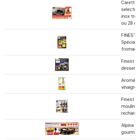
Caretta 
selectio
inox trop
ou 28 c
FINEST
Spécialit
fromagèr
Finest g
dessert
Aromé g
vinaigre 
Finest g
moulin à
recharge
Alpina ra
gourmet 