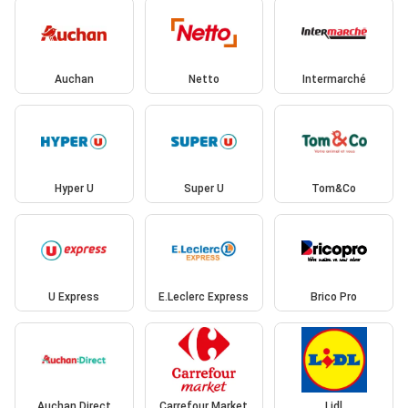
Auchan
Netto
Intermarché
Hyper U
Super U
Tom&Co
U Express
E.Leclerc Express
Brico Pro
Auchan Direct
Carrefour Market
Lidl