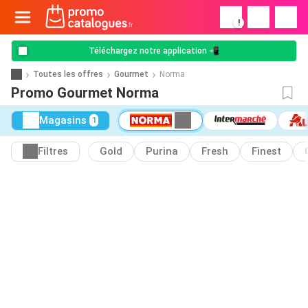
!
Téléchargez notre application 📲
Toutes les offres
Gourmet
Norma
Promo Gourmet Norma
Magasins
1
Filtres
Gold
Purina
Fresh
Finest