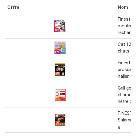
Offre
Nom
Finest g
moulin à
recharge
Cat 12 r
chats g
Finest g
prosciut
italien
Grill gou
charbon 
hêtre po
FINEST
Salami t
g