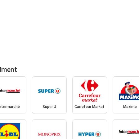
timent
Intermarché
Super U
Carrefour Market
Maximo