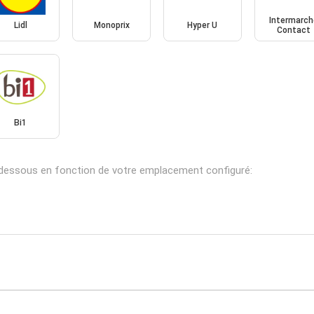
Intermarch
Lidl
Monoprix
Hyper U
Contact
Bi1
-dessous en fonction de votre emplacement configuré: