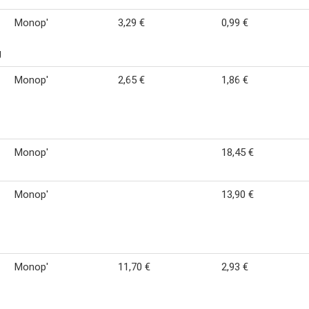
Monop'
3,29 €
0,99 €
g
Monop'
2,65 €
1,86 €
Monop'
18,45 €
Monop'
13,90 €
Monop'
11,70 €
2,93 €