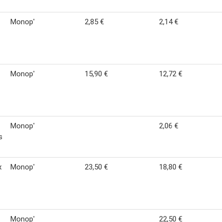
Monop'
2,85 €
2,14 €
Monop'
15,90 €
12,72 €
Monop'
2,06 €
s
x
Monop'
23,50 €
18,80 €
Monop'
22,50 €