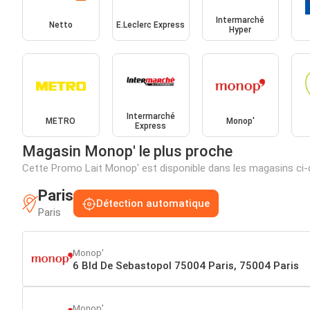
Intermarché
Netto
E.Leclerc Express
Hyper
Intermarché
METRO
Monop'
Express
Magasin Monop' le plus proche
Cette Promo Lait Monop' est disponible dans les magasins ci
Paris
Détection automatique
Paris
Monop'
6 Bld De Sebastopol 75004 Paris, 75004 Paris
Monop'