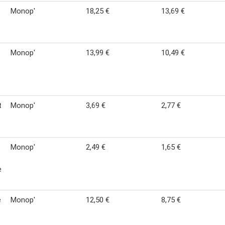
Monop'
18,25 €
13,69 €
Monop'
13,99 €
10,49 €
t
Monop'
3,69 €
2,77 €
Monop'
2,49 €
1,65 €
e
é
Monop'
12,50 €
8,75 €