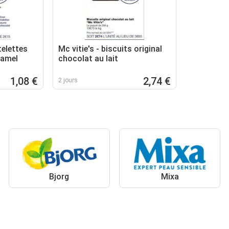
elettes
Mc vitie's - biscuits original
ramel
chocolat au lait
1,08 €
2,74 €
2 jours
Bjorg
Mixa