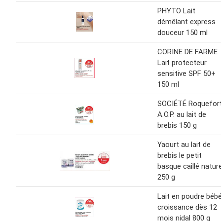
PHYTO Lait
démêlant express
douceur 150 ml
CORINE DE FARME
Lait protecteur
sensitive SPF 50+
150 ml
SOCIÉTÉ Roquefor
A.O.P. au lait de
brebis 150 g
Yaourt au lait de
brebis le petit
basque caillé natur
250 g
Lait en poudre béb
croissance dès 12
mois nidal 800 g