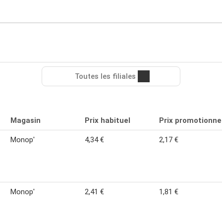
Toutes les filiales
Magasin
Prix habituel
Prix promotionne
Monop'
4,34 €
2,17 €
Monop'
2,41 €
1,81 €