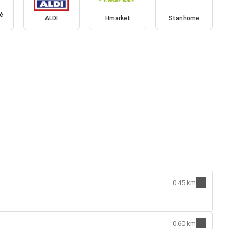
é
ALDI
Hmarket
Stanhome
0.45 km
0.60 km