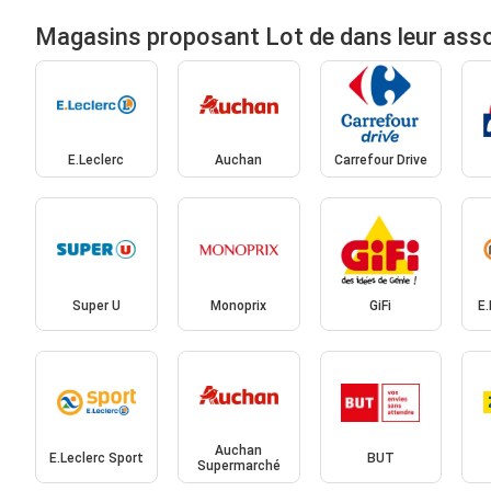
Magasins proposant Lot de dans leur ass
E.Leclerc
Auchan
Carrefour Drive
Super U
Monoprix
GiFi
E.
Auchan
E.Leclerc Sport
BUT
Supermarché