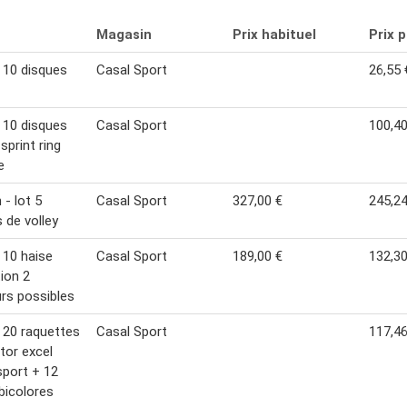
Magasin
Prix habituel
Prix 
 10 disques
Casal Sport
26,55 
 10 disques
Casal Sport
100,40
sprint ring
e
 - lot 5
Casal Sport
327,00 €
245,24
s de volley
 10 haise
Casal Sport
189,00 €
132,30
tion 2
rs possibles
 20 raquettes
Casal Sport
117,46
tor excel
sport + 12
 bicolores