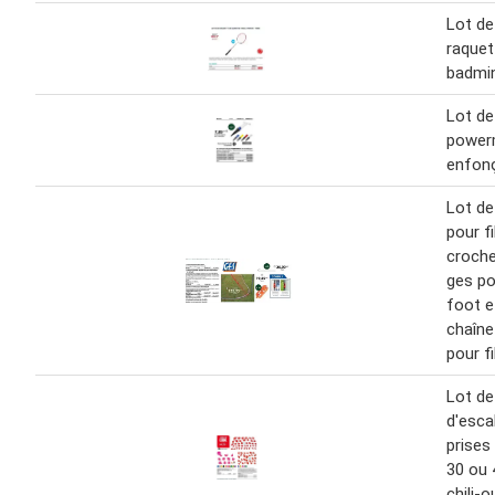
Lot de
raquet
badmi
Lot de
power
enfonç
Lot de
pour fi
croche
ges po
foot e
chaîne
pour fi
Lot de
d'esca
prises 
30 ou 
chili-o