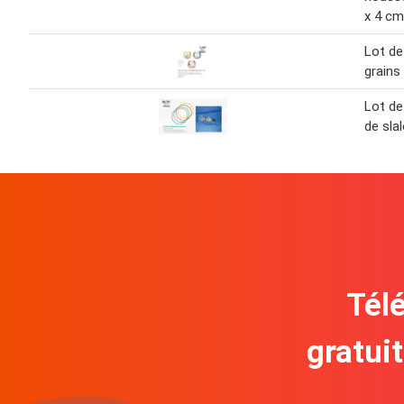
x 4 cm
Lot de
grains 
Lot de
de sla
Télé
gratui