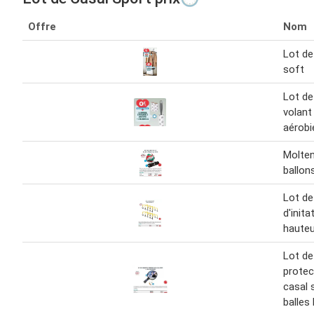
Offre
Nom
Lot de
soft
Lot de
volant 
aérobi
Molten
ballon
Lot de
d'inita
hauteu
Lot de
protec
casal 
balles