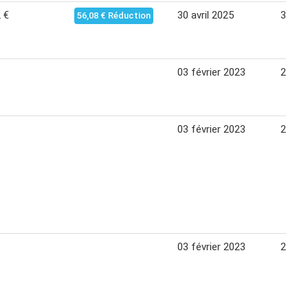
 €
30 avril 2025
31 dé
56,08 € Réduction
03 février 2023
20 ma
03 février 2023
20 ma
03 février 2023
20 ma