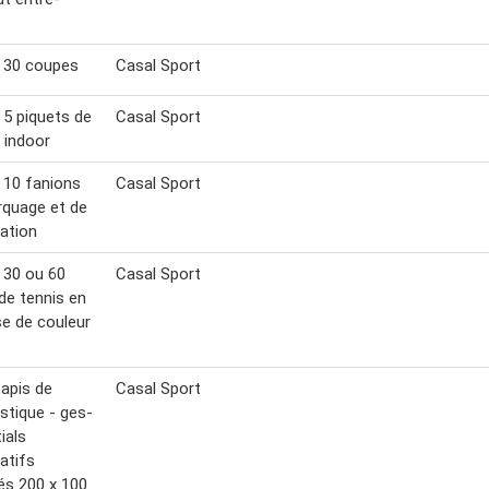
 30 coupes
Casal Sport
 5 piquets de
Casal Sport
 indoor
 10 fanions
Casal Sport
quage et de
tation
 30 ou 60
Casal Sport
 de tennis en
e de couleur
tapis de
Casal Sport
tique - ges-
ials
atifs
s 200 x 100