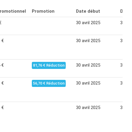
promotionnel
Promotion
Date début
Date 
€
30 avril 2025
31 dé
 €
30 avril 2025
31 dé
 €
30 avril 2025
31 dé
81,76 € Réduction
 €
30 avril 2025
31 dé
56,70 € Réduction
 €
30 avril 2025
31 dé