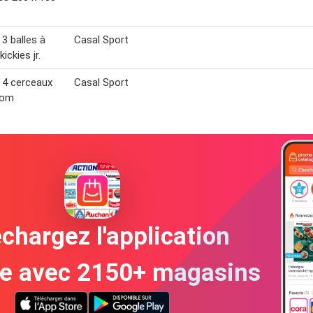
 3 balles à
Casal Sport
kickies jr.
 4 cerceaux
Casal Sport
lom
chargez l'application
te avec 2150+ magasins