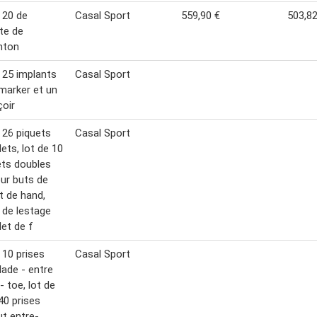
 20 de
Casal Sport
559,90 €
503,82
te de
nton
 25 implants
Casal Sport
marker et un
oir
 26 piquets
Casal Sport
lets, lot de 10
ts doubles
ur buts de
t de hand,
 de lestage
let de f
 10 prises
Casal Sport
lade - entre
- toe, lot de
40 prises
ut entre-