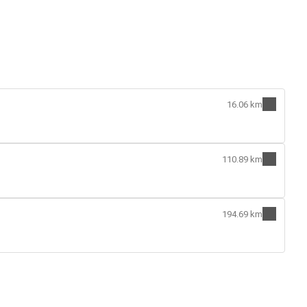
16.06 km
110.89 km
194.69 km