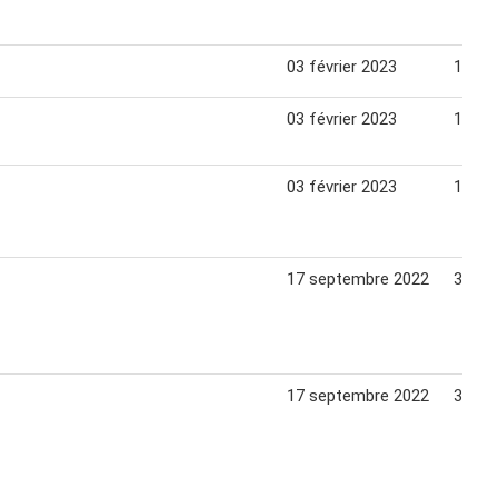
03 février 2023
19 ma
03 février 2023
19 ma
03 février 2023
19 ma
17 septembre 2022
30 oc
17 septembre 2022
30 oc