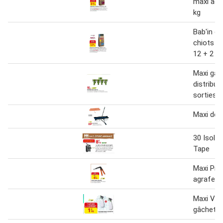
maxi adu
kg
Bab'in c
chiots ma
12 + 2 kg
Maxi gar
distribut
sorties
Maxi dé
30 Isola
Tape
Maxi Pin
agrafes
Maxi Vap
gâchette