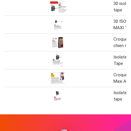
30 isola
tape
30 ISOL
MAXI TA
Croquett
chien ma
Isolateu
Tape
Croquett
Maxi Adu
Isolateu
tape