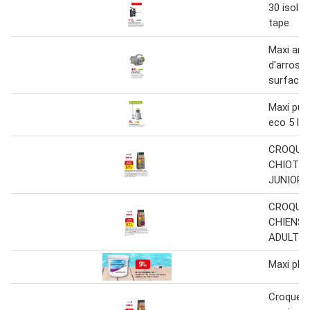
30 isola
tape
Maxi ar
d'arrosa
surface 
Maxi pulv
eco 5 l
CROQUE
CHIOTS 
JUNIOR
CROQUE
CHIENS 
ADULTES
Maxi ph 
Croquett