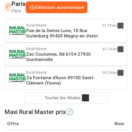
Paris
Détection automatique
Paris
Rural Master
51.79 km
Pae de la Demie Lune, 10 Rue
Gutenberg 95420 Magny-en-Vexin
Rural Master
87.14 km
Zac Coutumes, Rd 6154 27930
Guichainville
Rural Master
99.24 km
Za Fontaine d'Azon 89100 Saint-
Clément (Yonne)
Toutes les filiales
Maxi Rural Master prix🕒
Offre
Nom