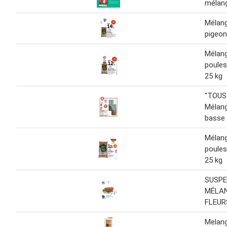
mélan
Mélan
pigeon
Mélan
poule
25 kg
"TOUS
Mélang
basse
Mélan
poule
25 kg
SUSPE
MÉLAN
FLEUR
Melang