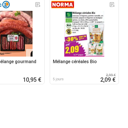
élange gourmand
Mélange céréales Bio
2,99 €
10,95 €
2,09 €
5 jours