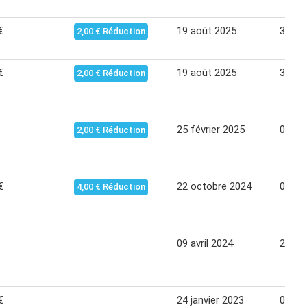
€
19 août 2025
30 ao
2,00 € Réduction
€
19 août 2025
30 ao
2,00 € Réduction
25 février 2025
08 ma
2,00 € Réduction
€
22 octobre 2024
09 no
4,00 € Réduction
09 avril 2024
20 avr
€
24 janvier 2023
04 fév