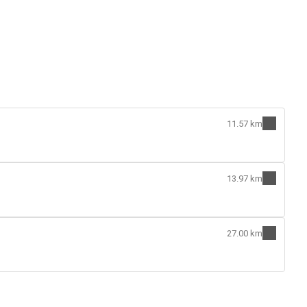
11.57 km
13.97 km
27.00 km