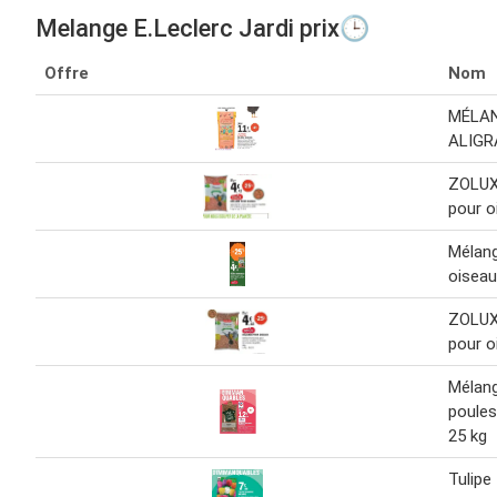
Melange E.Leclerc Jardi prix🕒
Offre
Nom
MÉLA
ALIGR
ZOLUX
pour o
Mélan
oiseau
ZOLUX
pour o
Mélan
poule
25 kg
Tulipe