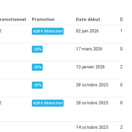
promotionnel
Promotion
Date début
Date 
€
02 juin 2026
13 jui
4,00 € Réduction
17 mars 2026
04 avr
-25%
13 janvier 2026
24 jan
-25%
28 octobre 2025
08 no
-25%
€
28 octobre 2025
08 no
4,00 € Réduction
14 octobre 2025
25 oc