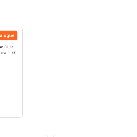
talogue
e 31, le
avoir. 👀