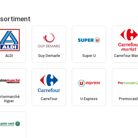
ssortiment
ALDI
Guy Demarle
Super U
Carrefour Ma
Intermarché
Carrefour
U Express
Promocas
Hyper