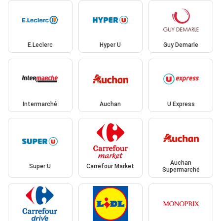
E.Leclerc
Hyper U
Guy Demarle
Intermarché
Auchan
U Express
Auchan
Super U
Carrefour Market
Supermarché