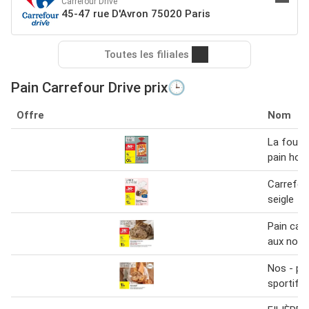
Carrefour Drive
45-47 rue D'Avron 75020 Paris
Toutes les filiales
Pain Carrefour Drive prix🕒
Offre
Nom
La fourn
pain hot
Carrefour
seigle
Pain ca
aux noix
Nos - pa
sportif