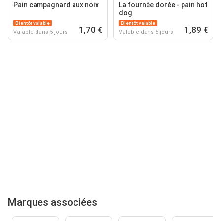
Pain campagnard aux noix
La fournée dorée - pain hot
dog
Bientôt valable
Bientôt valable
1,70 €
1,89 €
Valable dans 5 jours
Valable dans 5 jours
Marques associées