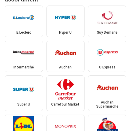
E.Leclerc
Hyper U
Guy Demarle
Intermarché
Auchan
U Express
Auchan
Super U
Carrefour Market
Supermarché