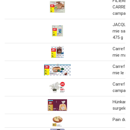
FILIÈRE 
CARREFO
campagn
JACQUET
mie sans
475 g
Carrefour
mie maxi
Carrefour
mie le g
Carrefour
campag
Hünkar -
surgelé
Pain du 