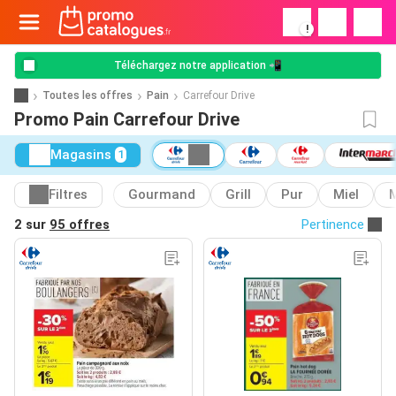
!
Téléchargez notre application 📲
Toutes les offres
Pain
Carrefour Drive
Promo Pain Carrefour Drive
Magasins
1
Filtres
Gourmand
Grill
Pur
Miel
2 sur
95 offres
Pertinence