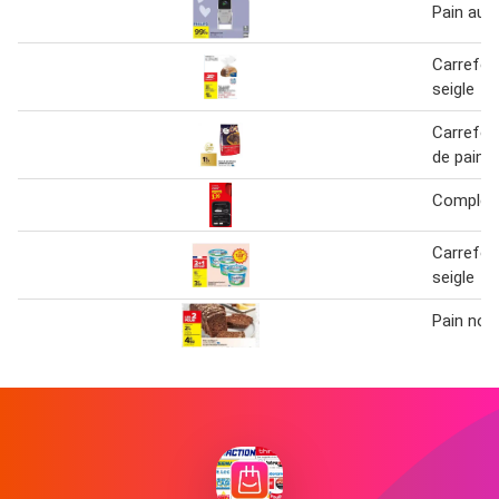
Pain aux
Carrefour
seigle
Carrefou
de pain d
Complet 
Carrefour
seigle
Pain nor