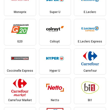
Monoprix
Super U
E.Leclerc
G20
Colruyt
E.Leclerc Express
Coccinelle Express
Hyper U
Carrefour
Carrefour Market
Netto
Bi1