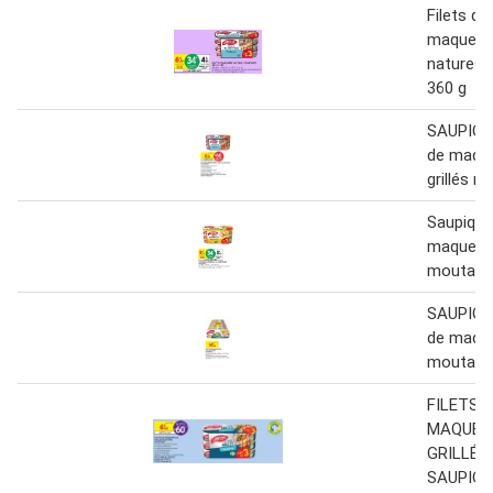
Filets de
maquerea
natures 
360 g
SAUPIQUE
de maqu
grillés n
Saupiquet
maquerea
moutarde
SAUPIQUE
de maque
moutarde
FILETS 
MAQUER
GRILLÉS
SAUPIQ