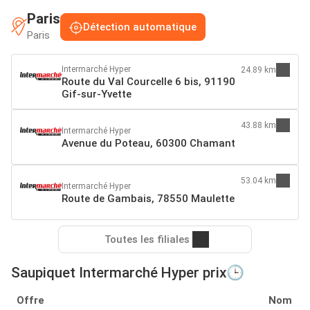
Paris
Détection automatique
Paris
Intermarché Hyper
24.89 km
Route du Val Courcelle 6 bis, 91190
Gif-sur-Yvette
43.88 km
Intermarché Hyper
Avenue du Poteau, 60300 Chamant
53.04 km
Intermarché Hyper
Route de Gambais, 78550 Maulette
Toutes les filiales
Saupiquet Intermarché Hyper prix🕒
Offre
Nom