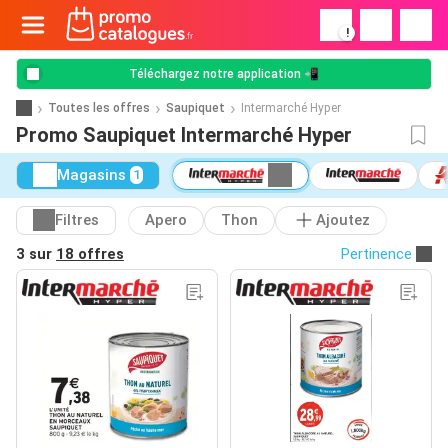
!
Téléchargez notre application 📲
Toutes les offres
Saupiquet
Intermarché Hyper
Promo Saupiquet Intermarché Hyper
Magasins
1
Filtres
Apero
Thon
Ajoutez
3 sur
18 offres
Pertinence