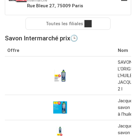
Intermarché
Rue Bleue 27, 75009 Paris
Toutes les filiales
Savon Intermarché prix🕒
Offre
Nom
SAVON N
L'ORIGIN
L'HUILE 
JACQUES
2 l
Jacques 
savon noir
à l'huile d
Jacques 
savon noir