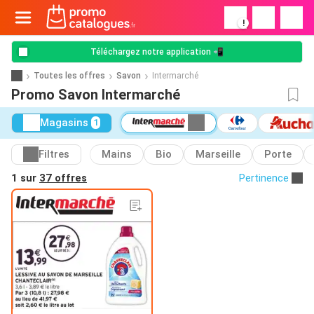
!
Téléchargez notre application 📲
Toutes les offres
Savon
Intermarché
Promo Savon Intermarché
Magasins
1
Filtres
Mains
Bio
Marseille
Porte
1 sur
37 offres
Pertinence