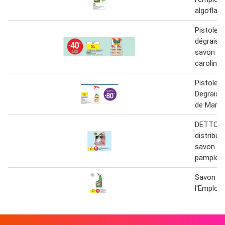
algoflas
Pistolet 
dégraiss
savon de
carolin
Pistolet
Degraiss
de Marsei
DETTOL
distribut
savon + 
pamplem
Savon No
l'Emploi