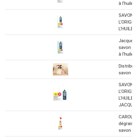
à l'huile d
SAVON N
L'ORIGIN
L'HUILE 
Jacques 
savon noir
à l'huile d
Distribut
savon ivo
SAVON N
L'ORIGIN
L'HUILE 
JACQUES
CAROLIN 
dégraiss
savon de