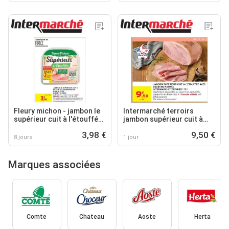
Fleury michon - jambon le
Intermarché terroirs
supérieur cuit à l'étouffée
jambon supérieur cuit à
conservation sans nitrite
l'étouffée avec couenne
3,98 €
9,50 €
nature
8 jours
1 jour
Marques associées
Comte
Chateau
Aoste
Herta