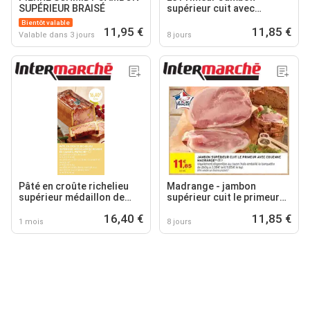
SUPÉRIEUR BRAISÉ
supérieur cuit avec
couenne Madrange
Bientôt valable
11,95 €
11,85 €
Valable dans 3 jours
8 jours
Pâté en croûte richelieu
Madrange - jambon
supérieur médaillon de
supérieur cuit le primeur
mousse de canard
avec couenne
16,40 €
11,85 €
pistache
1 mois
8 jours