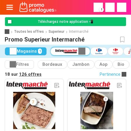
!
Téléchargez notre application 📲
Toutes les offres
Superieur
Intermarché
Promo Superieur Intermarché
Magasins
1
Filtres
Bordeaux
Jambon
Aop
Bio
18 sur
126 offres
Pertinence