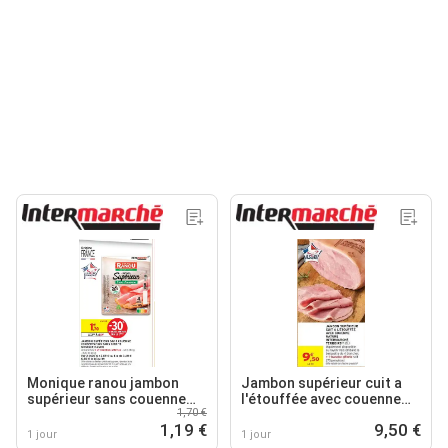
Monique ranou jambon
Jambon supérieur cuit a
supérieur sans couenne
l'étouffée avec couenne
1,70 €
conservation sans nitrite
nature
1,19 €
9,50 €
1 jour
1 jour