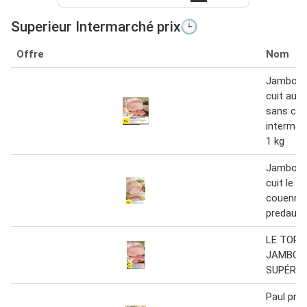
Superieur Intermarché prix🕒
Offre
Nom
Jambon s
cuit au 
sans co
intermarc
1 kg
Jambon s
cuit le f
couenne 
predault
LE TOR
JAMBON
SUPÉRIE
Paul pred