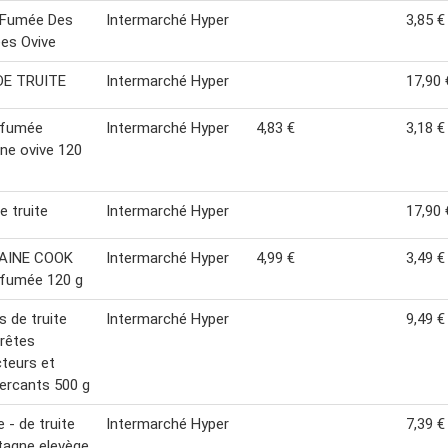
 Fumée Des
Intermarché Hyper
3,85 €
es Ovive
DE TRUITE
Intermarché Hyper
17,90 
 fumée
Intermarché Hyper
4,83 €
3,18 €
ine ovive 120
e truite
Intermarché Hyper
17,90 
AINE COOK
Intermarché Hyper
4,99 €
3,49 €
 fumée 120 g
s de truite
Intermarché Hyper
9,49 €
rêtes
teurs et
rcants 500 g
 - de truite
Intermarché Hyper
7,39 €
tagne elevège