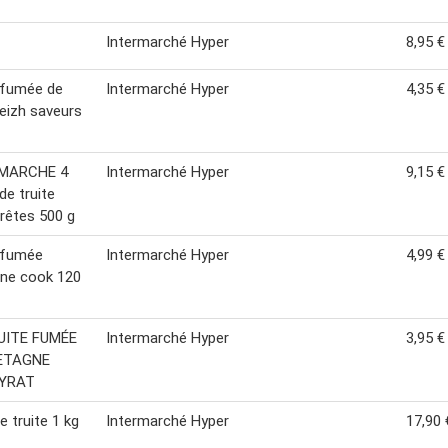
Intermarché Hyper
8,95 €
 fumée de
Intermarché Hyper
4,35 €
eizh saveurs
MARCHE 4
Intermarché Hyper
9,15 €
de truite
rêtes 500 g
 fumée
Intermarché Hyper
4,99 €
ine cook 120
UITE FUMÉE
Intermarché Hyper
3,95 €
ETAGNE
YRAT
e truite 1 kg
Intermarché Hyper
17,90 