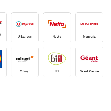
é
U Express
Netto
Monoprix
Colruyt
Bi1
Géant Casino