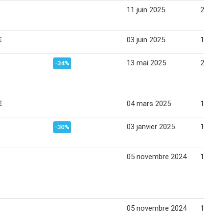
11 juin 2025
22 jui
€
03 juin 2025
15 jui
13 mai 2025
25 ma
-34%
€
04 mars 2025
16 ma
03 janvier 2025
12 jan
-30%
05 novembre 2024
17 no
05 novembre 2024
17 no