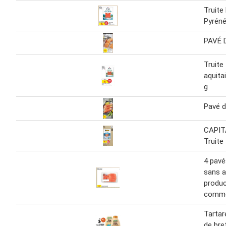
Truite
Pyréné
PAVÉ 
Truite
aquita
g
Pavé d
CAPIT
Truite
4 pavé
sans a
produc
comme
Tartare
de bre