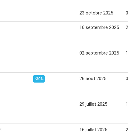
23 octobre 2025
09 no
16 septembre 2025
28 se
02 septembre 2025
14 se
26 août 2025
07 se
-30%
29 juillet 2025
10 ao
€
16 juillet 2025
27 jui