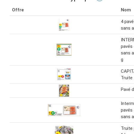
Offre
Nom
4 pavé
sans a
INTER
pavés 
sans a
g
CAPIT
Truite
Pavé d
Interm
pavés 
sans a
Truite