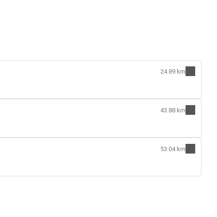
24.89 km
43.88 km
53.04 km