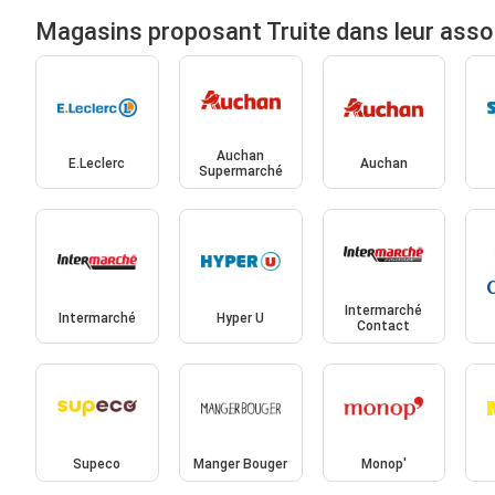
Magasins proposant Truite dans leur ass
Auchan
E.Leclerc
Auchan
Supermarché
Intermarché
Intermarché
Hyper U
Contact
Supeco
Manger Bouger
Monop'