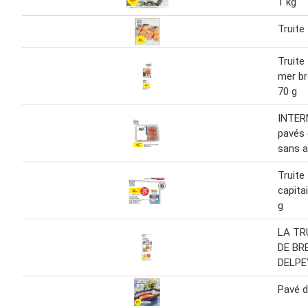
1 kg
Truite
Truite
mer br
70 g
INTER
pavés 
sans a
Truite
capita
g
LA TR
DE BR
DELPE
Pavé d