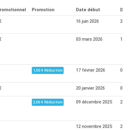
promotionnel
Promotion
Date début
Date 
€
16 juin 2026
28 jui
€
03 mars 2026
15 ma
17 février 2026
01 ma
1,50 € Réduction
€
20 janvier 2026
01 fév
09 décembre 2025
21 dé
2,00 € Réduction
12 novembre 2025
23 no