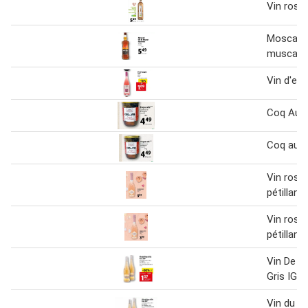
Vin rosé
Moscatel
muscat l
Vin d'es
Coq Au V
Coq au v
Vin rosé 
pétillant
Vin rosé 
pétillant
Vin De p
Gris IGP
Vin du p