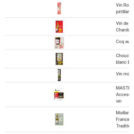
Vin Rosé 
pétillant
Vin de P
Chardon
Coq au v
Choucrou
blanc 85
Vin mou
MASTER
Accessoi
vin
Moillard 
France 
Traditio