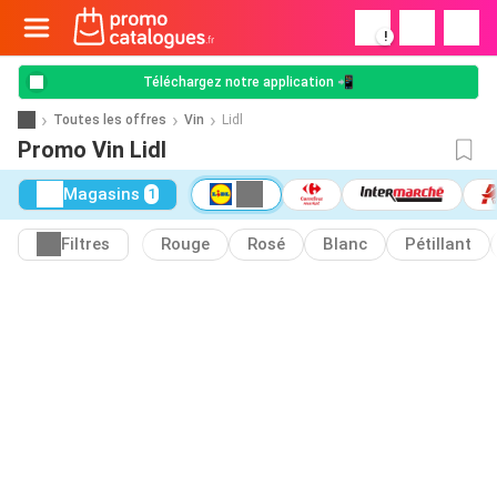
!
Téléchargez notre application 📲
Toutes les offres
Vin
Lidl
Promo Vin Lidl
Magasins
1
Filtres
Rouge
Rosé
Blanc
Pétillant