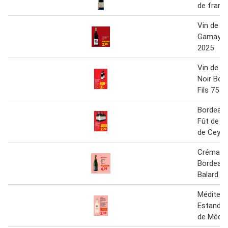
de france
Vin de F
Gamay n
2025
Vin de F
Noir Bon
Fils 75 cl
Bordeaux
Fût de C
de Ceys
Crémant
Bordeaux
Balard
Méditerr
Estandon
de Médit