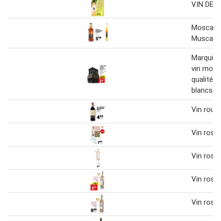
VIN DE 
Moscatel
Muscat l
Marquis 
vin mous
qualité b
blancs d
Vin roug
Vin rosé
Vin rosé
Vin rosé
Vin rosé