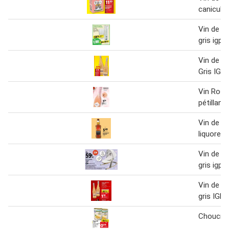
canicule
Vin de p
gris igp
Vin de P
Gris IGP*
Vin Rosé 
pétillant'
Vin de M
liquoreux
Vin de p
gris igp
Vin de P
gris IGP
Choucrou