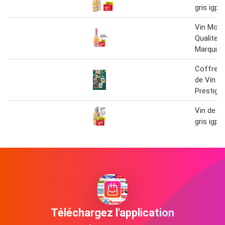
gris igp
Vin Mou
Qualite 
Marquis 
Coffret 2
de Vin S
Prestige
Vin de p
gris igp
Téléchargez l'application