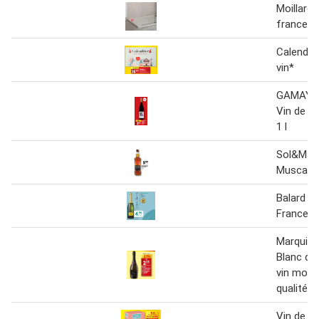
Moillard 
france pi
Calendrie
vin*
GAMAY 
Vin de F
1 l
Sol&Mar 
Muscat l
Balard Vi
France
Marquis 
Blanc de
vin mous
qualité
Vin de F