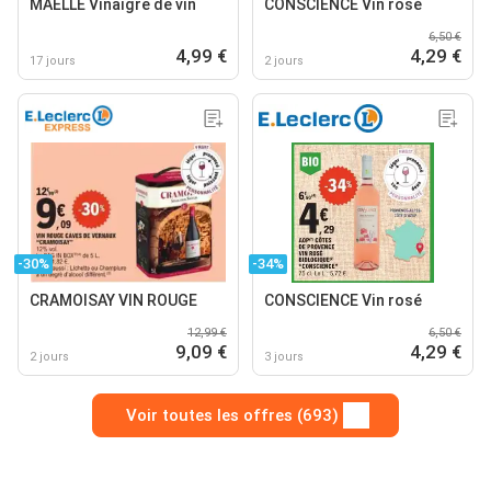
MAELLE Vinaigre de vin
CONSCIENCE Vin rosé
6,50 €
4,99 €
4,29 €
17 jours
2 jours
-30%
-34%
CRAMOISAY VIN ROUGE
CONSCIENCE Vin rosé
12,99 €
6,50 €
9,09 €
4,29 €
2 jours
3 jours
Voir toutes les offres (693)