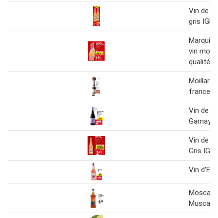
Vin de P
gris IGP*
Marquis 
vin mous
qualité r
Moillard 
france pi
Vin de F
Gamay N
Vin de P
Gris IGP*
Vin d'Es
Moscatel
Muscat l