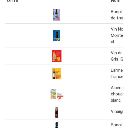
Offre
Nom
Bonot pèr
de france
Vin Nobil
Monte- p
cl
Vin de P
Gris IGP
Larme d'o
france
Alpen fe
choucrou
blanc
Vinaigre 
Bonot pèr