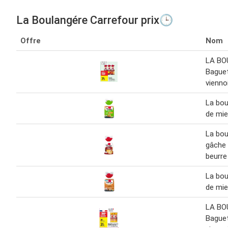
La Boulangére Carrefour prix🕒
Offre
Nom
LA BO
Bague
vienno
La bou
de mie
La bou
gâche 
beurre
La bou
de mie
LA BO
Bague