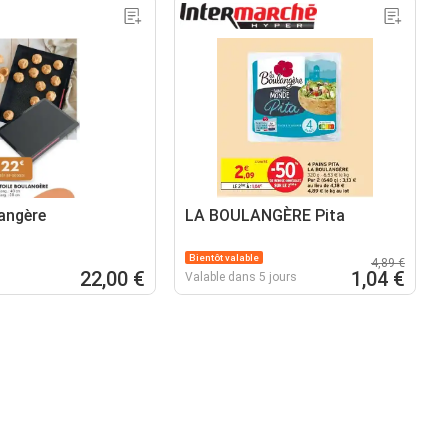
langère
LA BOULANGÈRE Pita
Bientôt valable
4,89 €
22,00 €
1,04 €
Valable dans 5 jours