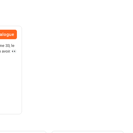
talogue
e 33, le
 avoir. 👀