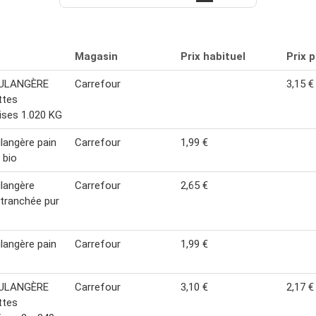
Magasin
Prix habituel
Prix 
ULANGÈRE
Carrefour
3,15 €
ttes
ises 1.020 KG
langère pain
Carrefour
1,99 €
 bio
langère
Carrefour
2,65 €
tranchée pur
langère pain
Carrefour
1,99 €
ULANGÈRE
Carrefour
3,10 €
2,17 €
ttes