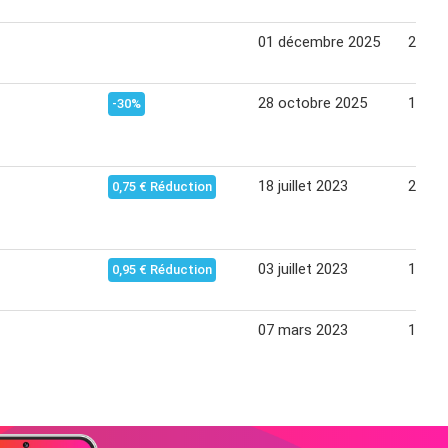
01 décembre 2025
28 dé
28 octobre 2025
10 no
-30%
18 juillet 2023
24 jui
0,75 € Réduction
03 juillet 2023
17 jui
0,95 € Réduction
07 mars 2023
13 ma