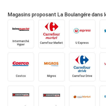
Magasins proposant La Boulangére dans l
Intermarché
Carrefour Market
U Express
Hyper
Costco
Migros
Carrefour Drive