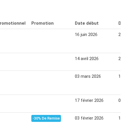
promotionnel
Promotion
Date début
Date 
16 juin 2026
29 jui
14 avril 2026
27 avr
03 mars 2026
16 ma
17 février 2026
02 ma
03 février 2026
16 fév
-30% De Remise