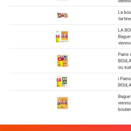
vienno
La bou
tartin
LA BO
Bague
vienno
Pains
BOULA
ou sué
i Pain
BOUL
Bague
vienno
boulan