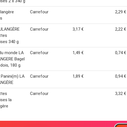
ises 2 x 340 g
langère
Carrefour
2,29 €
es
ULANGÈRE
Carrefour
3,17 €
2,22 €
ttes
ises 340 g
 du monde LA
Carrefour
1,49 €
0,74 €
NGERE Bagel
dois, 180 g.
s Panini(m) LA
Carrefour
1,89 €
0,94 €
ANGÈRE
ttes
Carrefour
3,32 €
ises la
gère