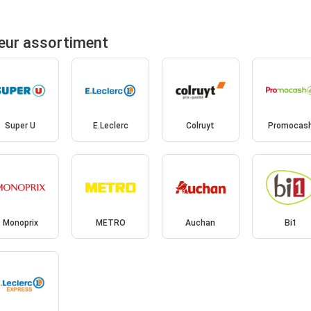
eur assortiment
Super U
E.Leclerc
Colruyt
Promocas
Monoprix
METRO
Auchan
Bi1