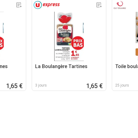
ines
La Boulangère Tartines
Toile bou
1,65 €
1,65 €
3 jours
25 jours