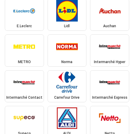
E.Leclerc
Lidl
Auchan
METRO
Norma
Intermarché Hyper
Intermarché Contact
Carrefour Drive
Intermarché Express
Supeco
ALDI
Netto