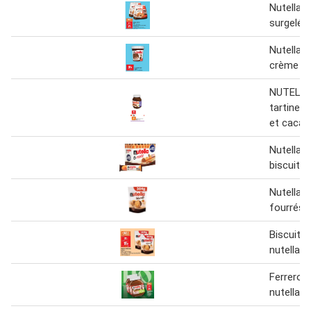
Nutella c
surgelé 
Nutella p
crème gl
NUTELLA
tartiner 
et cacao
Nutella b
biscuits 
Nutella b
fourrés 
Biscuits
nutella 3
Ferrero r
nutella