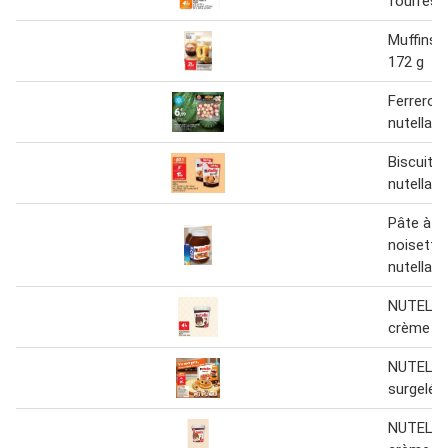
fourrés 
Muffins x
172 g
Ferrero r
nutella
Biscuits
nutella 3
Pâte à ta
noisette
nutella 8
NUTELLA
crème gl
NUTELLA
surgelés
NUTELLA