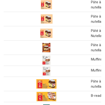
Pâte à ta
nutella
Pâte à ta
nutella
Pâté à Ta
Nutella
Pâte à ta
nutella
Muffins n
Muffins N
Pâte à ta
nutella
B-ready n