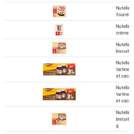
Nutella b
fourrés 
Nutella p
crème gl
Nutella b
biscuits 
Nutella p
tartiner 
et cacao
Nutella P
tartiner 
et cacao
Nutella 
biscuits
g