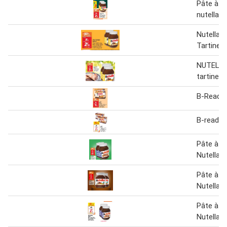
Pâte à ta
nutella
Nutella P
Tartiner
NUTELLA
tartiner
B-Ready 
B-ready n
Pâte à Ta
Nutella
Pâte à Ta
Nutella
Pâte à Ta
Nutella