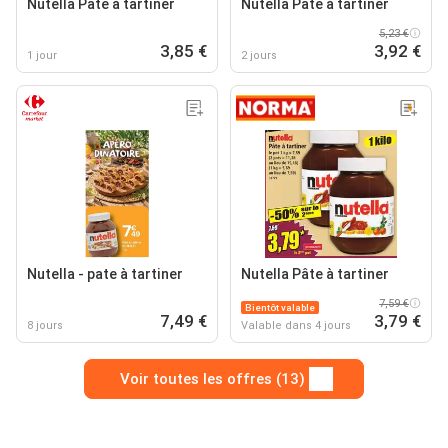
Nutella Pâte à tartiner
Nutella Pâte à tartiner
5,23 €
3,85 €
3,92 €
1 jour
2 jours
Nutella - pate à tartiner
Nutella Pâte à tartiner
7,59 €
Bientôt valable
7,49 €
3,79 €
8 jours
Valable dans 4 jours
Voir toutes les offres (13)