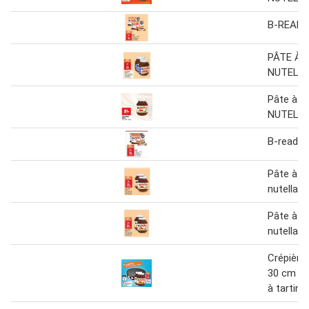
B-READY
PÂTE À 
NUTELL
Pâte à ta
NUTELL
B-ready n
Pâte à ta
nutella
Pâte à ta
nutella
Crépière 
30 cm ki
à tartine