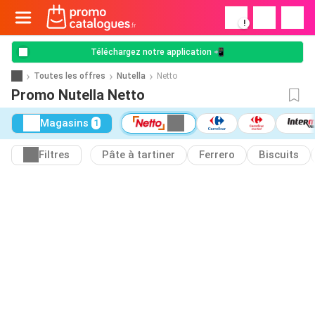
!
Téléchargez notre application 📲
Toutes les offres
Nutella
Netto
Promo Nutella Netto
Magasins
1
Filtres
Pâte à tartiner
Ferrero
Biscuits