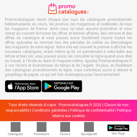
Promocatalogues réunit chaque jour tous les catalogues promotionnels
hebdomadaires en cours, les promos, les magazines et lookbooks de tous
les magasins de France. Ainsi vous ne ratez aucune promotion et vous
restez au courant de toutes les offres et bonnes affaires, des remises et des
offres du catalogue et vous pouvez aussi facilement trouver toutes les
offres spéciales ou remises lors des périodes de soldes ou déstockages
des magasins de votre région. Notre site est souvent le premier à afficher les
nouveaux catalogues, avant même qu'ils ne parviennent à votre boîte aux
lettres et bien sûr, vous pouvez aussi les consulter en ligne quand vous êtes
au travail, à l'école ou dans le magasin même. Ajoutez Promocatalogues.fr
à vos favoris et économisez du temps et de l'argent. De plus, en feuilletant
des catalogues promotionnels en ligne, vous contribuez aussi à réduire le
gaspillage de papier, ce qui est très avantageux pour l’environnement.
Tous droits réservés & copie : Promocatalogues.fr 2026 |
Clause de non-
responsabilité
|
Conditions générales
|
Politique de confidentialité
|
Politique
relative aux cookies
Voir l'App
Catalogues
Promotions
Favoris
Sauvegardé