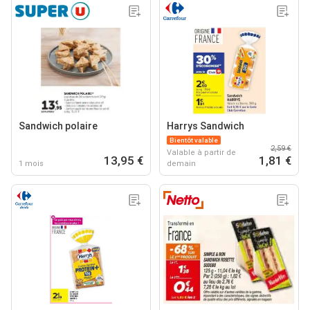
Sandwich polaire
Harrys Sandwich
Bientôt valable
2,59 €
Valable à partir de
13,95 €
1,81 €
1 mois
demain