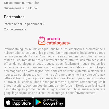
Suivez-nous sur Youtube
Suivez-nous sur TikTok
Partenaires
Intéressé par un partenariat ?
Contactez-nous
Promocatalogues réunit chaque jour tous les catalogues promotionnels
hebdomadaires en cours, les promos, les magazines et lookbooks de tous
les magasins de France. Ainsi vous ne ratez aucune promotion et vous
restez au courant de toutes les offres et bonnes affaires, des remises et des
offres du catalogue et vous pouvez aussi facilement trouver toutes les
offres spéciales ou remises lors des périodes de soldes ou déstockages
des magasins de votre région. Notre site est souvent le premier à afficher les
nouveaux catalogues, avant même qu'ils ne parviennent à votre boîte aux
lettres et bien sûr, vous pouvez aussi les consulter en ligne quand vous êtes
au travail, à l'école ou dans le magasin même. Ajoutez Promocatalogues.fr
à vos favoris et économisez du temps et de l'argent. De plus, en feuilletant
des catalogues promotionnels en ligne, vous contribuez aussi à réduire le
gaspillage de papier, ce qui est très avantageux pour l’environnement.