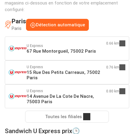
magasins ci-dessous en fonction de votre emplacement
configuré:
Paris
Détection automatique
Paris
0.66 km
U Express
67 Rue Montorgueil, 75002 Paris
U Express
0.76 km
15 Rue Des Petits Carreaux, 75002
Paris
U Express
0.80 km
14 Avenue De La Cote De Nacre,
75003 Paris
Toutes les filiales
Sandwich U Express prix🕒