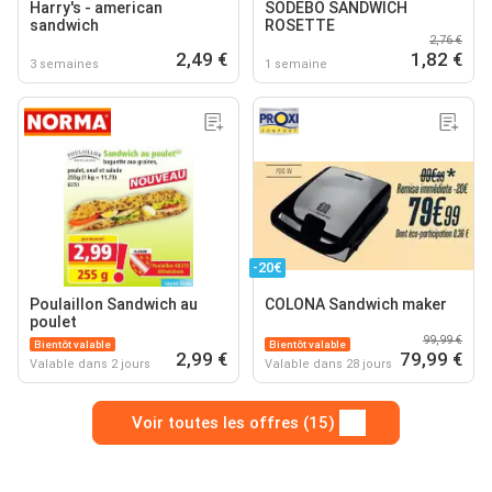
Harry's - american
SODEBO SANDWICH
sandwich
ROSETTE
2,76 €
2,49 €
1,82 €
3 semaines
1 semaine
-20€
Poulaillon Sandwich au
COLONA Sandwich maker
poulet
99,99 €
Bientôt valable
Bientôt valable
2,99 €
79,99 €
Valable dans 2 jours
Valable dans 28 jours
Voir toutes les offres (15)