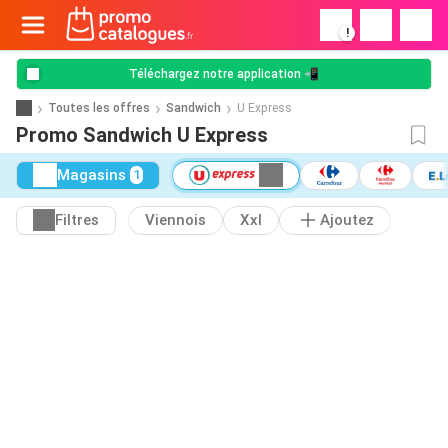
!
Téléchargez notre application 📲
Toutes les offres
Sandwich
U Express
Promo Sandwich U Express
Magasins
1
Filtres
Viennois
Xxl
Ajoutez